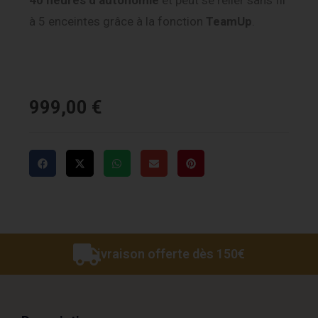
40 heures d’autonomie
et peut se relier sans fil
à 5 enceintes grâce à la fonction
TeamUp
.
999,00
€
Livraison offerte dès 150€