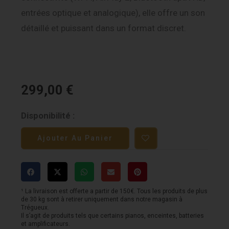
entrées optique et analogique), elle offre un son
détaillé et puissant dans un format discret.
299,00
€
quantité
Disponibilité :
de
Ajouter Au Panier
Bluesound
Pulse
Flex
-
¹ La livraison est offerte a partir de 150€. Tous les produits de plus
de 30 kg sont à retirer uniquement dans notre magasin à
50W
Trégueux.
Il s’agit de produits tels que certains pianos, enceintes, batteries
-
et amplificateurs.