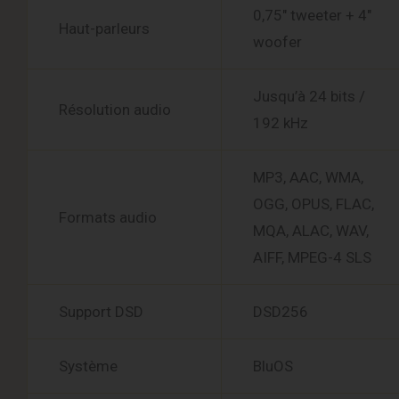
0,75″ tweeter + 4″
Haut-parleurs
woofer
Jusqu’à 24 bits /
Résolution audio
192 kHz
MP3, AAC, WMA,
OGG, OPUS, FLAC,
Formats audio
MQA, ALAC, WAV,
AIFF, MPEG-4 SLS
Support DSD
DSD256
Système
BluOS