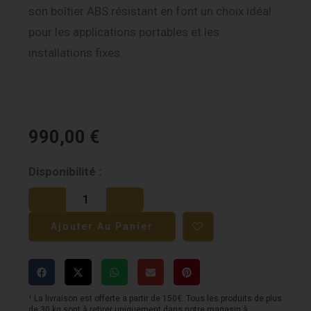
son boîtier ABS résistant en font un choix idéal
pour les applications portables et les
installations fixes.
990,00
€
quantité
Disponibilité :
de
QSC
Ajouter Au Panier
K10.2
-
2000W
¹ La livraison est offerte a partir de 150€. Tous les produits de plus
de 30 kg sont à retirer uniquement dans notre magasin à