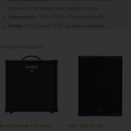
grille acier 18 gauge avec doublure tissu
Dimensions
: 519 × 320 × 300 mm (H×L×P)
Poids
: 14,5 kg net / 17,6 kg avec emballage
Produits similaires
Boss Katana-110 Bass
RCF SUB18-AX