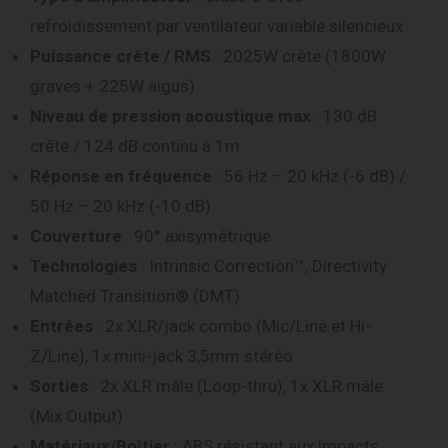
refroidissement par ventilateur variable silencieux
Puissance crête / RMS
: 2025W crête (1800W
graves + 225W aigus)
Niveau de pression acoustique max
: 130 dB
crête / 124 dB continu à 1m
Réponse en fréquence
: 56 Hz – 20 kHz (-6 dB) /
50 Hz – 20 kHz (-10 dB)
Couverture
: 90° axisymétrique
Technologies
: Intrinsic Correction™, Directivity
Matched Transition® (DMT)
Entrées
: 2x XLR/jack combo (Mic/Line et Hi-
Z/Line), 1x mini-jack 3,5mm stéréo
Sorties
: 2x XLR mâle (Loop-thru), 1x XLR mâle
(Mix Output)
Matériaux/Boîtier
: ABS résistant aux impacts,