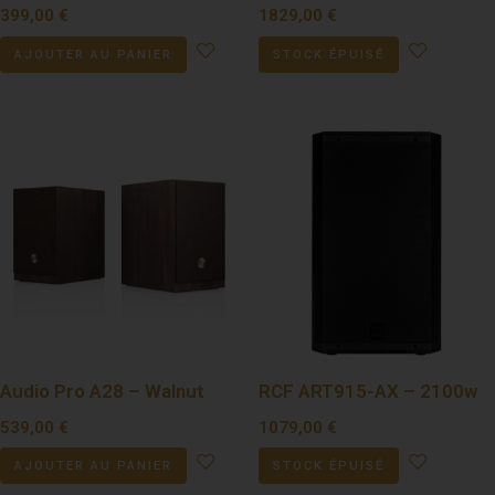
399,00
€
1829,00
€
AJOUTER AU PANIER
STOCK ÉPUISÉ
Audio Pro A28 – Walnut
RCF ART915-AX – 2100w
539,00
€
1079,00
€
AJOUTER AU PANIER
STOCK ÉPUISÉ