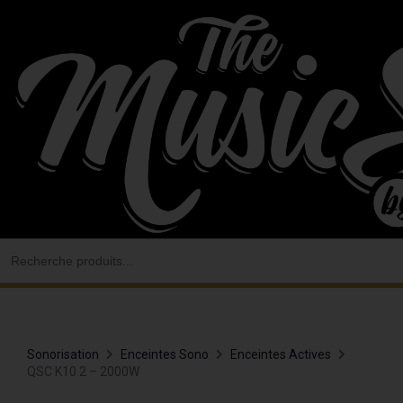
Aller
au
contenu
Search
for:
Sonorisation
Enceintes Sono
Enceintes Actives
QSC K10.2 – 2000W