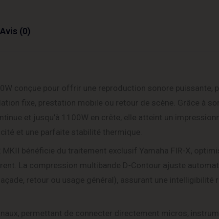
Avis (0)
W conçue pour offrir une reproduction sonore puissante, p
tallation fixe, prestation mobile ou retour de scène. Grâce à so
tinue et jusqu’à 1100W en crête, elle atteint un impression
té et une parfaite stabilité thermique.
2 MKII bénéficie du traitement exclusif Yamaha FIR-X, optim
érent. La compression multibande D-Contour ajuste automa
façade, retour ou usage général), assurant une intelligibilit
anaux, permettant de connecter directement micros, instru