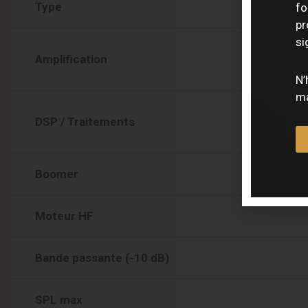
Type
fo
pr
si
Amplification
N’
ma
DSP / Traitements
Boomer
Moteur HF
Bande passante (-10 dB)
SPL max