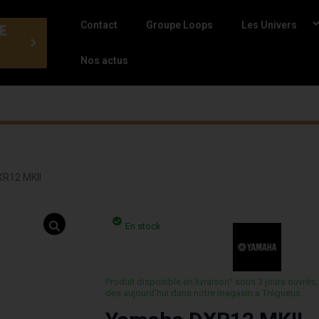
Contact
Groupe Loops
Les Univers
E
Nos actus
R12 MKII
En stock
Produit disponible en livraison¹ sous 3 jours ouvrés,
des aujourd’hui dans notre magasin a Trégueux.