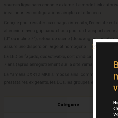
sources ligne sans console externe. Le mode Link autoris
idéal pour les configurations simples et efficaces.
Conçue pour résister aux usages intensifs, l’enceinte es
aluminium avec grip caoutchouc pour un transport sécuris
(0° ou incliné 7°), retour de scène (deux angles), points
assure une dispersion large et homogène.
La LED en façade, désactivable, sert d’indicateur de monito
B
7 ans (après enregistrement sur le site Yamaha) souligne la
n
La Yamaha DXR12 MKII s’impose ainsi comme une solution 
prestataires exigeants, les DJs, les groupes et toutes les
v
Spécificat
No
Catégorie
ch
Ve