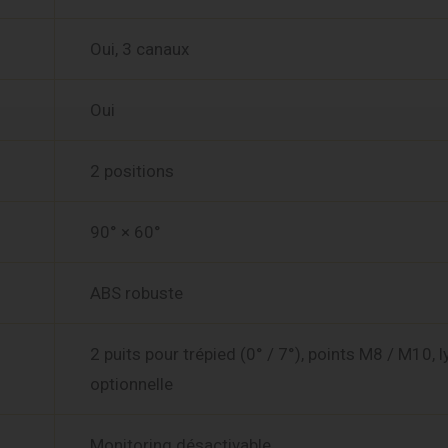
Oui, 3 canaux
Oui
2 positions
90° × 60°
ABS robuste
2 puits pour trépied (0° / 7°), points M8 / M10, l
optionnelle
Monitoring désactivable