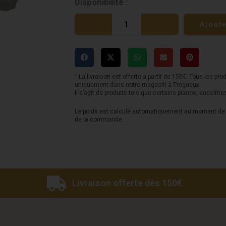
quantité
Disponibilité :
de
Ajout
Yamaha
DXR12
MKII
¹ La livraison est offerte a partir de 150€. Tous les pro
uniquement dans notre magasin à Trégueux.
Il s’agit de produits tels que certains pianos, enceinte
Le poids est calculé automatiquement au moment de l
de la commande.
Livraison offerte dès 150€