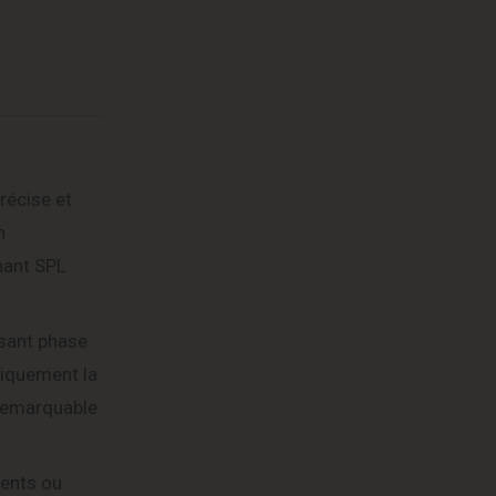
récise et
n
nant SPL
isant phase
tiquement la
é remarquable
ments ou