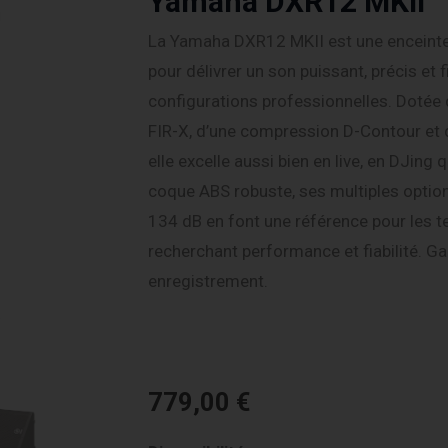
Yamaha DXR12 MKII
La Yamaha DXR12 MKII est une enceint
pour délivrer un son puissant, précis et 
configurations professionnelles. Dotée d
FIR-X, d’une compression D-Contour et d
elle excelle aussi bien en live, en DJing q
coque ABS robuste, ses multiples opti
134 dB en font une référence pour les t
recherchant performance et fiabilité. Ga
enregistrement.
779,00
€