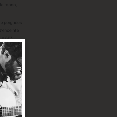
ble mono,
de poignées
d’enceinte
° × 60°
ntie jusqu’à
ue pour les