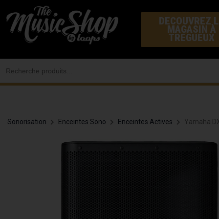
Aller
DECOUVREZ L
au
MAGASIN À
contenu
TREGUEUX
Search
for:
Sonorisation
Enceintes Sono
Enceintes Actives
Yamaha DX