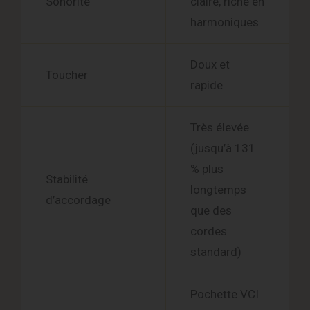
Sonorité
claire, riche en
harmoniques
Doux et
Toucher
rapide
Très élevée
(jusqu’à 131
% plus
Stabilité
longtemps
d’accordage
que des
cordes
standard)
Pochette VCI