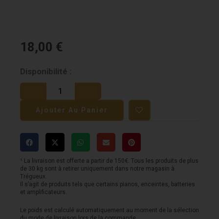
18,00
€
quantité
Disponibilité :
de
D'Addario
Ajouter Au Panier
XS
Électrique
10-
46
¹ La livraison est offerte a partir de 150€. Tous les produits de plus
de 30 kg sont à retirer uniquement dans notre magasin à
Trégueux.
Il s’agit de produits tels que certains pianos, enceintes, batteries
et amplificateurs.
Le poids est calculé automatiquement au moment de la sélection
du mode de livraison lors de la commande.