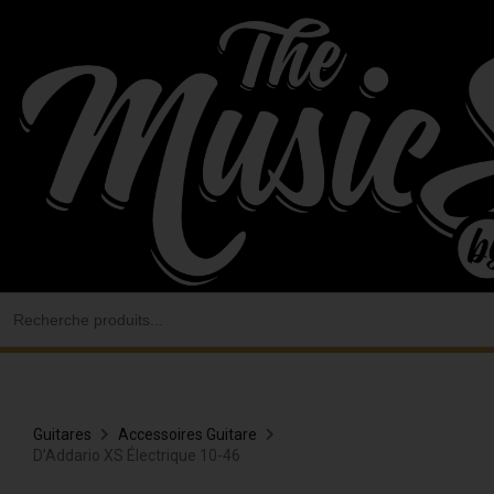
Aller
au
contenu
Search
for:
Guitares
Accessoires Guitare
D’Addario XS Électrique 10-46