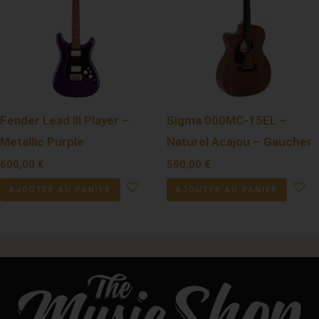
Fender Lead III Player –
Sigma 000MC-15EL –
Metallic Purple
Naturel Acajou – Gaucher
600,00
€
590,00
€
AJOUTER AU PANIER
AJOUTER AU PANIER