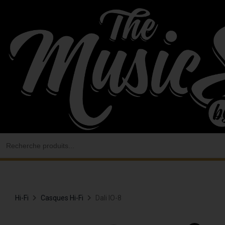
Aller
au
contenu
Search
for:
Hi-Fi
Casques Hi-Fi
Dali IO-8