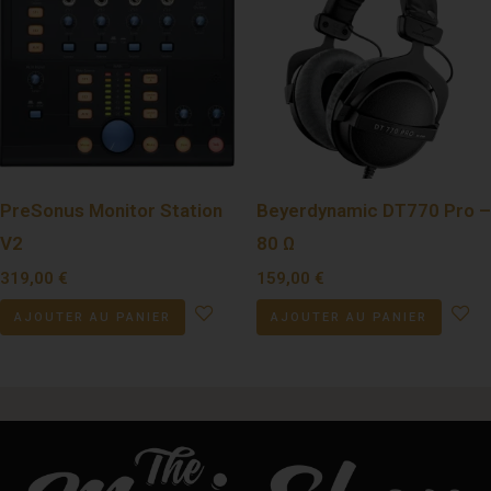
PreSonus Monitor Station
Beyerdynamic DT770 Pro –
V2
80 Ω
319,00
€
159,00
€
AJOUTER AU PANIER
AJOUTER AU PANIER