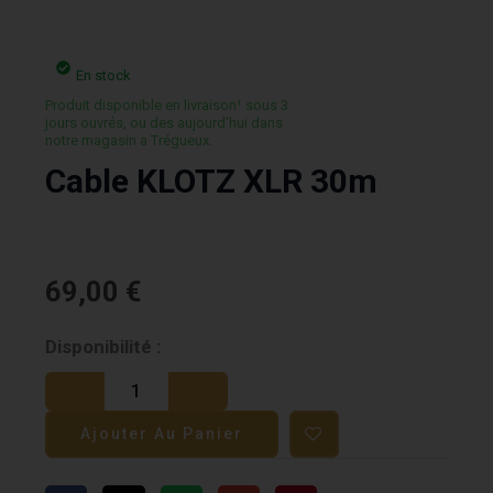
En stock
Produit disponible en livraison¹ sous 3
jours ouvrés, ou des aujourd’hui dans
notre magasin a Trégueux.
Cable KLOTZ XLR 30m
69,00
€
quantité
Disponibilité :
de
Cable
Ajouter Au Panier
KLOTZ
XLR