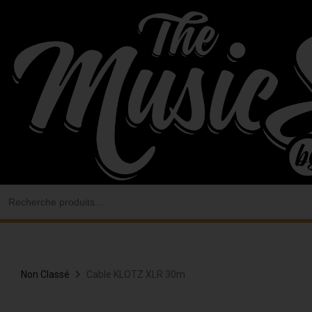
Aller
au
contenu
Search
for:
Non Classé
Cable KLOTZ XLR 30m