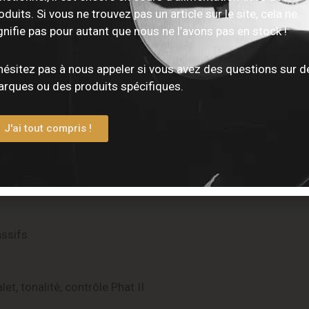
oduits. Si vous ne trouvez pas un article sur le site, cela ne
gnifie pas pour autant que nous ne l’avons pas en stock !
hésitez pas à nous appeler si vous avez des questions sur d
rques ou des produits spécifiques.
J'ai tout compris !
assifs
 tonalité, contrôle Phat II