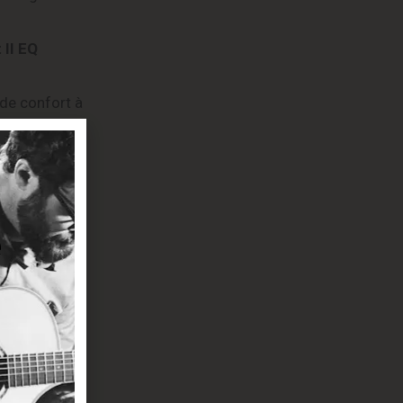
 II EQ
0
 de confort à