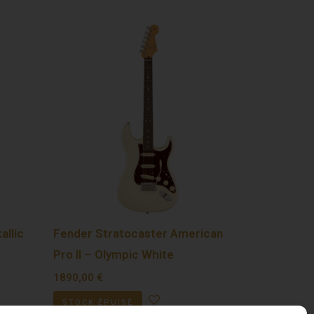
allic
Fender Stratocaster American
Pro II – Olympic White
1890,00
€
STOCK ÉPUISÉ