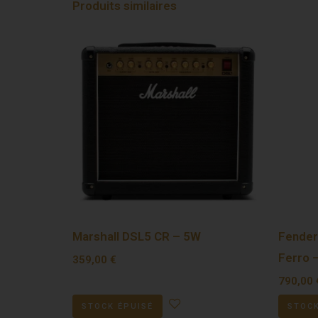
Produits similaires
Marshall DSL5 CR – 5W
Fender
Ferro 
359,00
€
790,00
STOCK ÉPUISÉ
STOCK