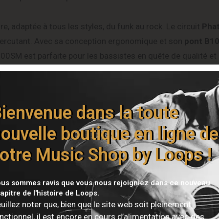
e, adaptée à tous les styles, du funk au rock. Le circuit
Phat
 percutant. Avec sa conception ergonomique et son
pont B1
200SM est parfaite pour les bassistes en quête de qualité et
ienvenue dans la toute
s en peuplier (Poplar)
ouvelle boutique en ligne de
otre Music Shop by Loops !
us sommes ravis que vous nous rejoigniez dans ce nouveau
apitre de l'histoire de Loops.
uillez noter que, bien que le site web soit pleinement
nctionnel, il est encore en cours d’alimentation avec des