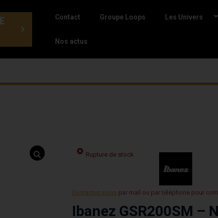
Contact
Groupe Loops
Les Univers
E
Nos actus
Rupture de stock
Contactez-nous
par mail ou par téléphone pour co
Ibanez GSR200SM – N