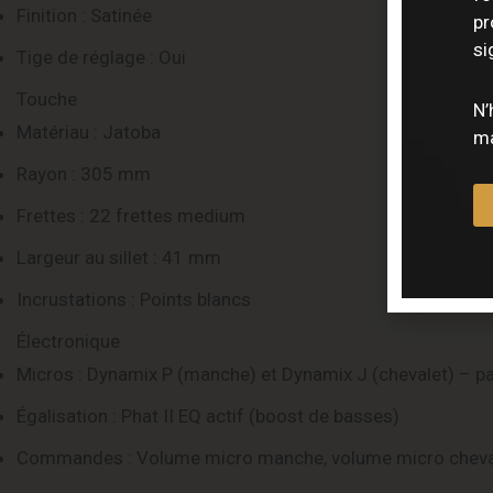
Finition : Satinée
pr
si
Tige de réglage : Oui
Touche
N’
Matériau : Jatoba
ma
Rayon : 305 mm
Frettes : 22 frettes medium
Largeur au sillet : 41 mm
Incrustations : Points blancs
Électronique
Micros : Dynamix P (manche) et Dynamix J (chevalet) – p
Égalisation : Phat II EQ actif (boost de basses)
Commandes : Volume micro manche, volume micro chevalet,