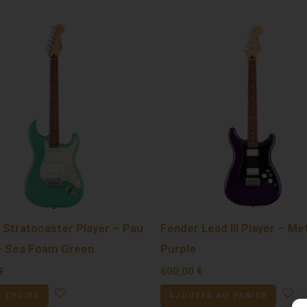
 Stratocaster Player – Pau
Fender Lead III Player – Met
– Sea Foam Green
Purple
€
600,00
€
 ÉPUISÉ
AJOUTER AU PANIER