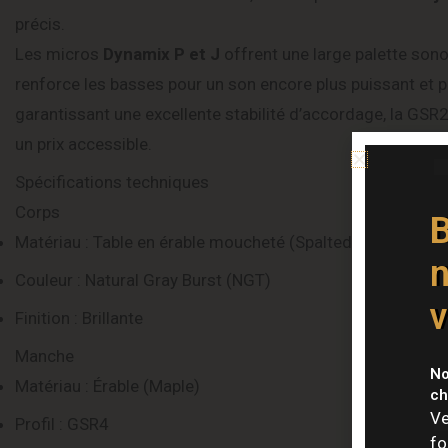
précis.
Les micros
Dynamix P et J
offrent une large palette sonor
renforce les basses pour un son encore plus puissant et
garantissant une excellente stabilité d’accordage, la GSR
un prix accessible.
Spécifications techniques
Corps
B
Matériau : Table en érable moucheté (Spalted Maple), corp
n
Couleur : Natural Gray Burst (NGT)
v
Finition : Brillante
Manche
No
Matériau : Érable (Maple)
ch
Ve
Profil : GSR4
fo