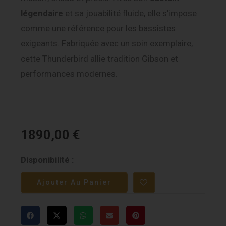
légendaire
et sa jouabilité fluide, elle s’impose
comme une référence pour les bassistes
exigeants. Fabriquée avec un soin exemplaire,
cette Thunderbird allie tradition Gibson et
performances modernes.
1890,00
€
quantité
Disponibilité :
de
Ajouter Au Panier
Gibson
Thunderbird
-