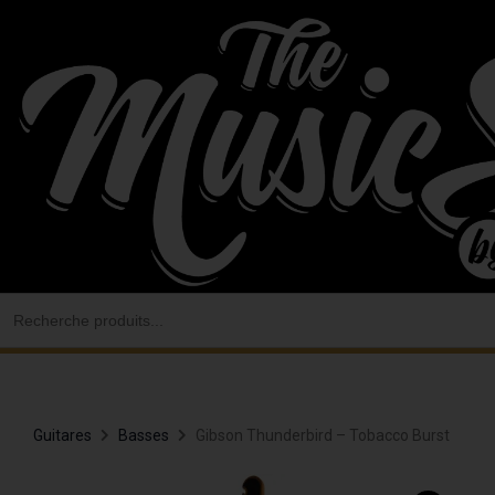
Aller
au
contenu
Search
for:
Guitares
Basses
Gibson Thunderbird – Tobacco Burst