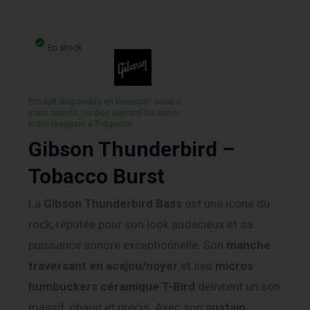
En stock
Produit disponible en livraison¹ sous 3
jours ouvrés, ou des aujourd’hui dans
notre magasin a Trégueux.
Gibson Thunderbird –
Tobacco Burst
La
Gibson Thunderbird Bass
est une icône du
rock, réputée pour son look audacieux et sa
puissance sonore exceptionnelle. Son
manche
traversant en acajou/noyer
et ses
micros
humbuckers céramique T-Bird
délivrent un son
massif, chaud et précis. Avec son
sustain