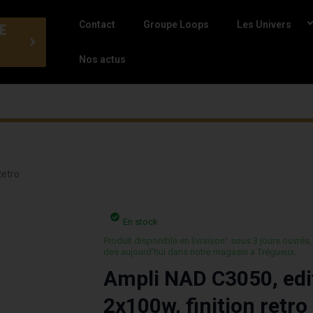
Contact
Groupe Loops
Les Univers
E
Nos actus
Retro
En stock
Produit disponible en livraison¹ sous 3 jours ouvrés,
des aujourd’hui dans notre magasin a Trégueux.
Ampli NAD C3050, edi
2x100w, finition retro