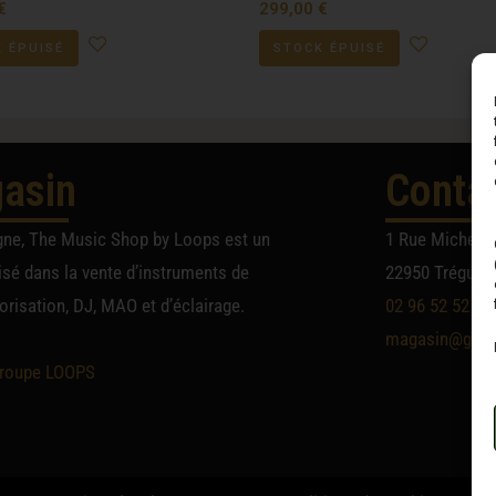
€
299,00
€
 ÉPUISÉ
STOCK ÉPUISÉ
asin
Conta
gne, The Music Shop by Loops est un
1 Rue Michel A
sé dans la vente d’instruments de
22950 Trégueu
risation, DJ, MAO et d’éclairage.
02 96 52 52 52
magasin@group
roupe LOOPS