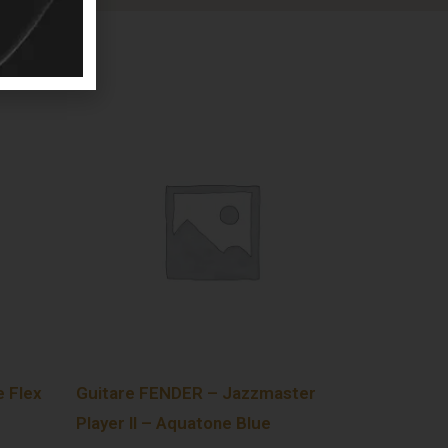
 Flex
Guitare FENDER – Jazzmaster
Player II – Aquatone Blue