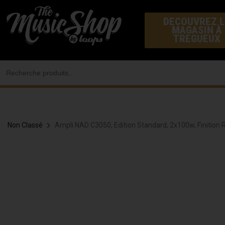
Aller
DECOUVREZ L
au
MAGASIN À
contenu
TREGUEUX
Search
for:
Non Classé
Ampli NAD C3050, Edition Standard, 2x100w, Finition 