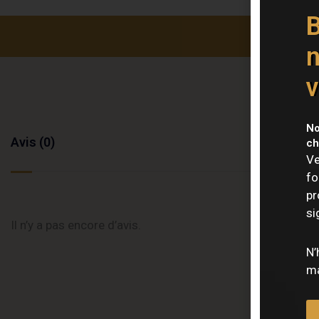
B
n
v
No
Avis (0)
ch
Ve
fo
pr
si
Il n’y a pas encore d’avis.
N’
ma