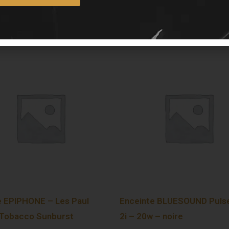
e EPIPHONE – Les Paul
Enceinte BLUESOUND Pulse
 Tobacco Sunburst
2i – 20w – noire