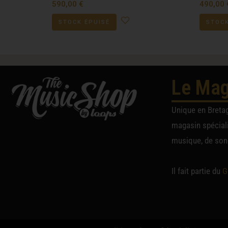
590,00
€
490,00
STOCK ÉPUISÉ
STOCK
Le Mag
Unique en Breta
magasin spéciali
musique, de sono
Il fait partie du
G