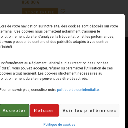
850,00
€
STOCK ÉPUISÉ
Lors de votre navigation sur notre site, des cookies sont déposés sur votre
terminal. Ces cookies nous permettent notamment d’assurer le
fonctionnement du site, d’analyser la fréquentation et les performances,
de vous proposer du contenu et des publicités adaptés à vos centres
ct
Horaires
d’intérêt.
udiard
Du Lundi au Vendredi
Conformément au Règlement Général sur la Protection des Données
(RGPD), vous pouvez accepter, refuser ou paramétrer l’utilisation de ces
x
10h00 – 12h30 // 14h00 –
cookies à tout moment. Les cookies strictement nécessaires au
19h00
fonctionnement du site ne peuvent pas être désactivés.
e-loops.fr
Le Samedi
Pour en savoir plus, consultez notre
politique de confidentialité
.
10h00 – 12h30 // 14h00 –
18h00
Accepter
Refuser
Voir les préférences
Politique de cookies