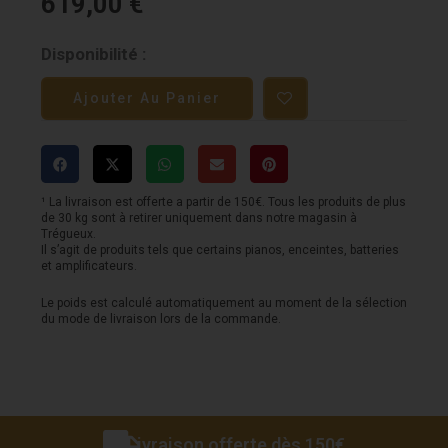
619,00
€
quantité
Disponibilité :
de
Ajouter Au Panier
Ampli
MARK
BASS
-
¹ La livraison est offerte a partir de 150€. Tous les produits de plus
de 30 kg sont à retirer uniquement dans notre magasin à
CMD
Trégueux.
Il s’agit de produits tels que certains pianos, enceintes, batteries
Players
et amplificateurs.
School
Le poids est calculé automatiquement au moment de la sélection
du mode de livraison lors de la commande.
combo
150W
8ohm
Livraison offerte dès 150€