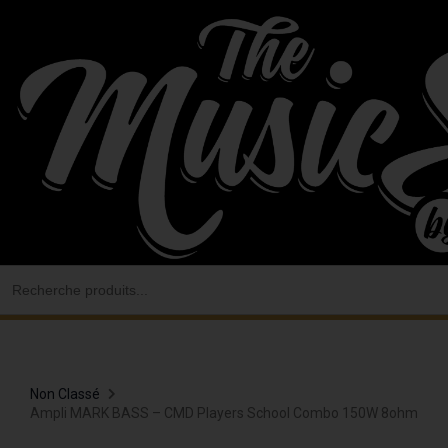
Aller
au
contenu
Search
for:
Non Classé
Ampli MARK BASS – CMD Players School Combo 150W 8ohm