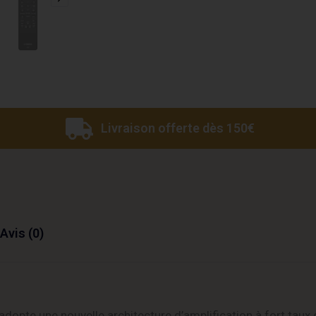
Livraison offerte dès 150€
Avis (0)
pte une nouvelle architecture d’amplification à fort taux