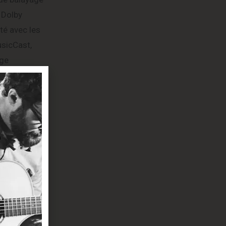
 Dolby
té avec les
usicCast,
age
tique de la