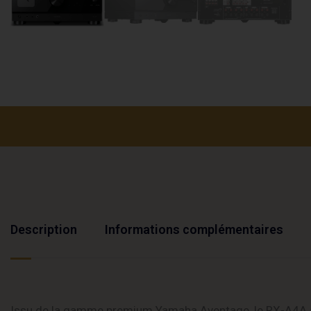
Description
Informations complémentaires
Issu de la gamme premium Yamaha Aventage, le RX-A4A ado