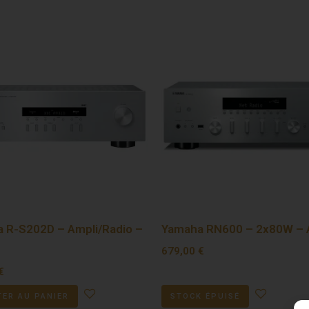
 R-S202D – Ampli/Radio –
Yamaha RN600 – 2x80W – 
679,00
€
€
ER AU PANIER
STOCK ÉPUISÉ