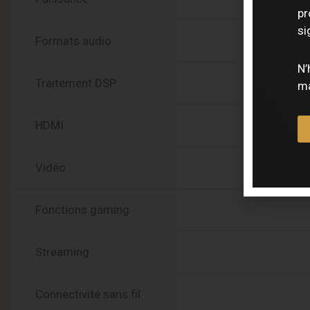
pr
si
Formats audio
N’
Traitement DSP
ma
HDMI
Vidéo
Fonctions gaming
Streaming
Connectivité sans fil