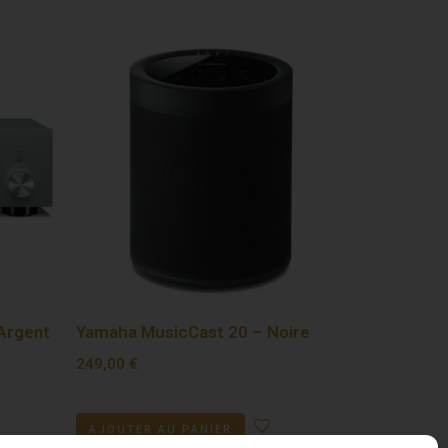
Argent
Yamaha MusicCast 20 – Noire
249,00
€
AJOUTER AU PANIER