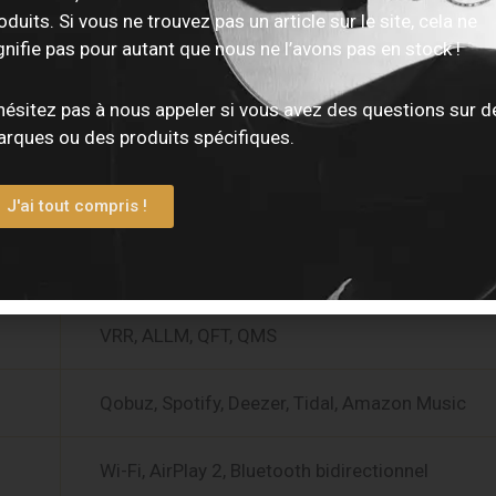
oduits. Si vous ne trouvez pas un article sur le site, cela ne
gnifie pas pour autant que nous ne l’avons pas en stock !
Dolby Atmos, DTS:X
hésitez pas à nous appeler si vous avez des questions sur d
96 kHz / 64 bits, Surround AI
rques ou des produits spécifiques.
7 entrées / 3 sorties HDMI 2.1
J'ai tout compris !
4K/120 Hz, 8K/60 Hz, HDR10+, Dolby Vision
VRR, ALLM, QFT, QMS
Qobuz, Spotify, Deezer, Tidal, Amazon Music
Wi-Fi, AirPlay 2, Bluetooth bidirectionnel