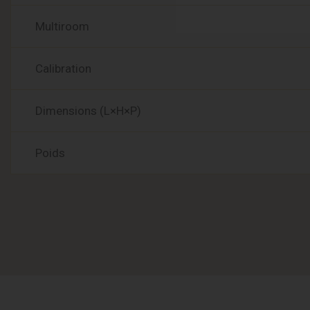
Multiroom
Calibration
Dimensions (L×H×P)
Poids