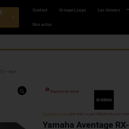
Contact
Groupe Loops
Les Univers
E
Nos actus
2 – Noir
Rupture de stock
Contactez-nous
par mail ou par téléphone pour co
Yamaha Aventage RX