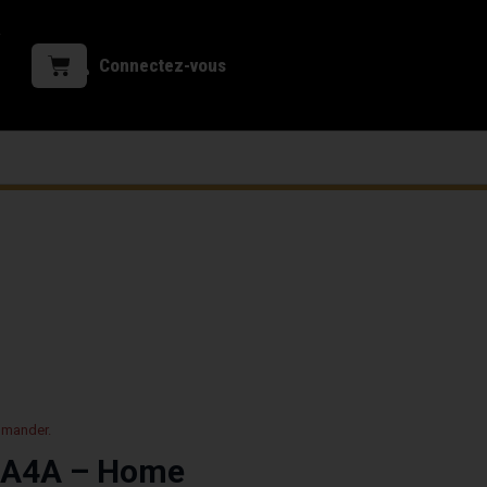
Connectez-vous
mmander.
-A4A – Home