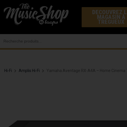
Aller
DECOUVREZ L
au
MAGASIN À
contenu
TREGUEUX
Search
for:
Hi-Fi
Amplis Hi-Fi
Yamaha Aventage RX-A4A – Home Cinema 7.