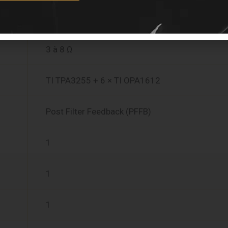
20 Hz – 20 kHz (±0,5 dB)
3 à 8 Ω
TI TPA3255 + 6 × TI OPA1612
Post Filter Feedback (PFFB)
1
1
1