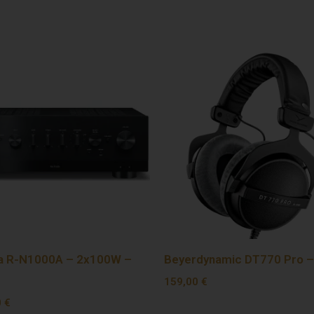
a R-N1000A – 2x100W –
Beyerdynamic DT770 Pro –
159,00
€
0
€