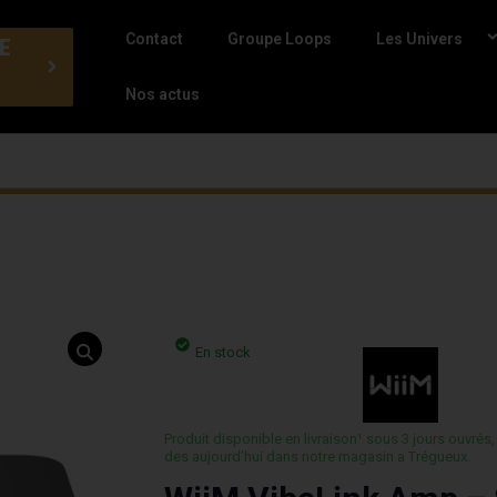
Contact
Groupe Loops
Les Univers
E
Nos actus
En stock
Produit disponible en livraison¹ sous 3 jours ouvrés,
des aujourd’hui dans notre magasin a Trégueux.