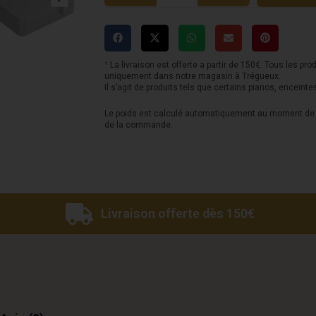
WiiM
VibeLink
Amp
-
¹ La livraison est offerte a partir de 150€. Tous les pro
uniquement dans notre magasin à Trégueux.
Space
Il s’agit de produits tels que certains pianos, enceinte
Grey
Le poids est calculé automatiquement au moment de l
de la commande.
Livraison offerte dès 150€