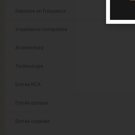
Réponse en fréquence
Impédance compatible
Architecture
Technologie
Entrée RCA
Entrée optique
Entrée coaxiale