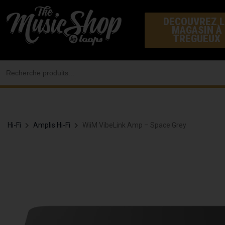
Aller
DECOUVREZ L
au
MAGASIN À
contenu
TREGUEUX
Search
for:
Hi-Fi
Amplis Hi-Fi
WiiM VibeLink Amp – Space Grey