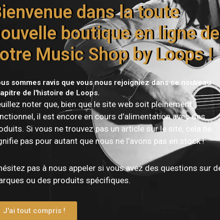
ink Amp – Spécifications
ienvenue dans la toute
Détails
ouvelle boutique en ligne de
otre Music Shop by Loops !
Ampli hi-fi stéréo classe D
us sommes ravis que vous nous rejoigniez dans ce nouveau
2 × 100 W
apitre de l'histoire de Loops.
uillez noter que, bien que le site web soit pleinement
nctionnel, il est encore en cours d’alimentation avec des
2 × 200 W
oduits. Si vous ne trouvez pas un article sur le site, cela ne
gnifie pas pour autant que nous ne l’avons pas en stock !
ESS 9039Q2M (24 bits / 192 kHz)
hésitez pas à nous appeler si vous avez des questions sur d
0,0005 %
rques ou des produits spécifiques.
120 dB
J'ai tout compris !