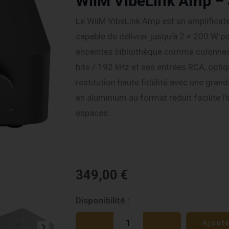
WiiM VibeLink Amp – 
Le WiiM VibeLink Amp est un amplificate
capable de délivrer jusqu’à 2 × 200 W p
enceintes bibliothèque comme colonne
bits / 192 kHz et ses entrées RCA, optiqu
restitution haute fidélité avec une gran
en aluminium au format réduit facilite l’
espaces.
349,00
€
quantité
Disponibilité :
de
Ajout