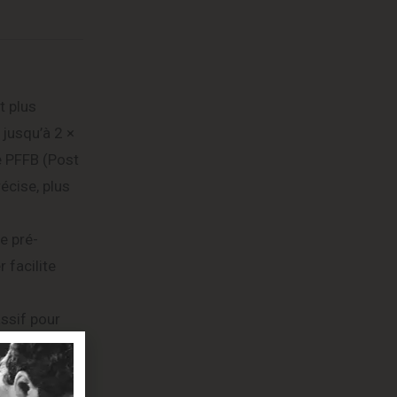
t plus
jusqu’à 2 ×
e PFFB (Post
écise, plus
e pré-
 facilite
assif pour
tion