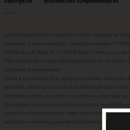
Description
Informations complémentaires
Le WiiM VibeLink Amp reprend le format compact du célè
puissante et mieux contrôlée. Équipé de modules TI TPA32
100 W sous 8 ohms et 2 × 200 W sous 4 ohms avec une di
Filter Feedback) corrige automatiquement les variations d
équilibrée et plus naturelle.
Grâce à ses entrées RCA, optique et coaxiale, il peut être 
amplifiée, tandis que son DAC ESS 9039Q2M assure la lectur
l’intégration dans un système complet avec allumage aut
Son châssis en aluminium intègre un circuit de refroidiss
garantir un fonctionnement stable même à fort volume. C
audiophile moderne, puissante et polyvalente pour tirer le 