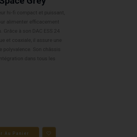
Space Grey
ur hi-fi compact et puissant,
our alimenter efficacement
s. Grâce à son DAC ESS 24
e et coaxiale, il assure une
de polyvalence. Son châssis
intégration dans tous les
er Au Panier