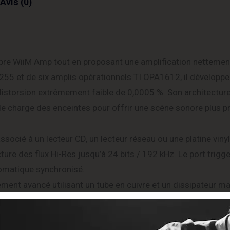
Avis (0)
bre WiiM Amp tout en proposant une amplification nettemen
55 et de six amplis opérationnels TI OPA1612, il développe 
storsion extrêmement faible de 0,0005 %. Son architectur
e charge des enceintes pour offrir une scène sonore plus pr
associé à un lecteur CD, un lecteur réseau ou une platine vinyl
e des flux Hi-Res jusqu’à 24 bits / 192 kHz. Le port trigger
omatique synchronisé.
ement avancé utilisant un tube en cuivre et un dissipateur m
ompact et robuste, le WiiM VibeLink Amp constitue une solu
meilleur parti de toutes vos enceintes.