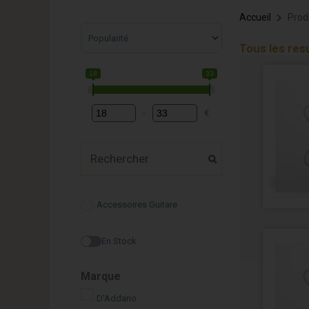
Accueil
Produ
Sort Products
Tous les res
18
33
-
€
Minimum Price
Maximum Price
Accessoires Guitare
En Stock
Marque
D'Addario