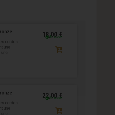
Bronze
18,00
€
En stock
es cordes
nt une
 une
Bronze
22,00
€
En stock
es cordes
nt une
 une