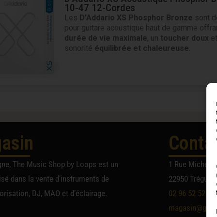
10-47 12-Cordes
Les
D’Addario XS Phosphor Bronze
sont d
pour guitare acoustique haut de gamme offra
durée de vie maximale
, un
toucher doux
et
sonorité
équilibrée et chaleureuse
.
asin
Conta
gne, The Music Shop by Loops est un
1 Rue Michel A
sé dans la vente d’instruments de
22950 Trégueu
risation, DJ, MAO et d’éclairage.
02 96 52 52 52
magasin@group