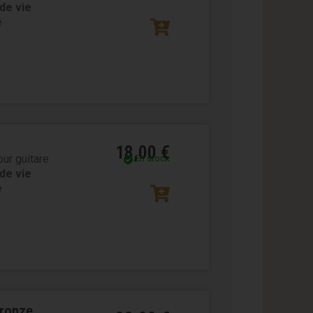
de vie
e
18,00
€
ur guitare
En stock
de vie
e
Bronze