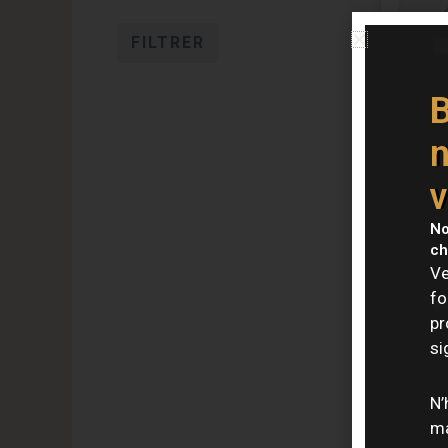
FILTRER
B
n
v
No
ch
Ve
fo
pr
si
N’
ma