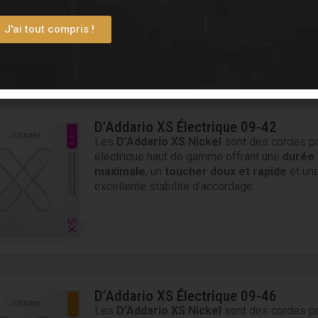
pour guitare acoustique haut de gamme offra
durée de vie maximale
, un
toucher doux
et
J'ai tout compris !
sonorité
équilibrée et chaleureuse
.
D’Addario XS Électrique 09-42
Les
D’Addario XS Nickel
sont des cordes po
électrique haut de gamme offrant une
durée 
maximale
, un
toucher doux et rapide
et un
excellente stabilité d’accordage.
D’Addario XS Électrique 09-46
Les
D’Addario XS Nickel
sont des cordes po