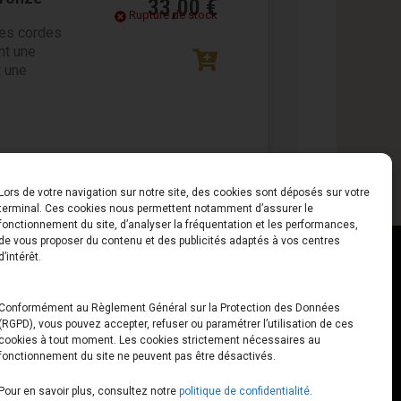
33,00
€
Rupture de stock
es cordes
nt une
 une
Lors de votre navigation sur notre site, des cookies sont déposés sur votre
terminal. Ces cookies nous permettent notamment d’assurer le
fonctionnement du site, d’analyser la fréquentation et les performances,
de vous proposer du contenu et des publicités adaptés à vos centres
ct
Horaires
d’intérêt.
udiard
Du Lundi au Vendredi
Conformément au Règlement Général sur la Protection des Données
(RGPD), vous pouvez accepter, refuser ou paramétrer l’utilisation de ces
x
10h00 – 12h30 // 14h00 –
cookies à tout moment. Les cookies strictement nécessaires au
19h00
fonctionnement du site ne peuvent pas être désactivés.
e-loops.fr
Le Samedi
Pour en savoir plus, consultez notre
politique de confidentialité
.