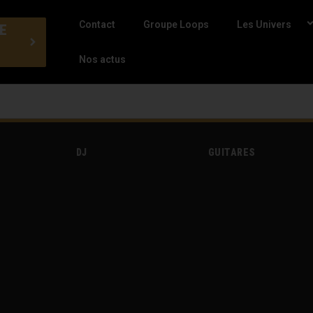
Contact
Groupe Loops
Les Univers
E
Nos actus
DJ
GUITARES