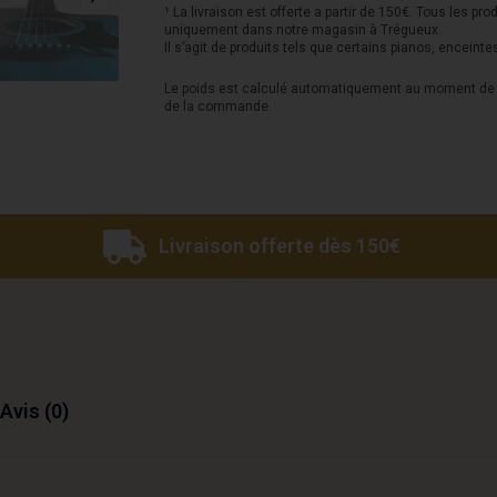
Phosphor
¹ La livraison est offerte a partir de 150€. Tous les pro
uniquement dans notre magasin à Trégueux.
Bronze
Il s’agit de produits tels que certains pianos, enceinte
12-
Le poids est calculé automatiquement au moment de l
de la commande.
53
Livraison offerte dès 150€
Avis (0)