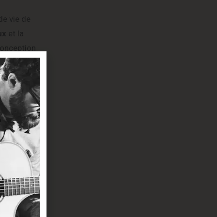
de vie de
ux
et la
 conception