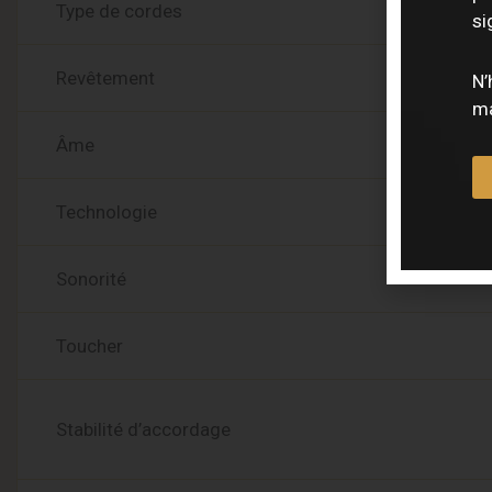
Type de cordes
si
Revêtement
N’
ma
Âme
Technologie
Sonorité
Toucher
Stabilité d’accordage