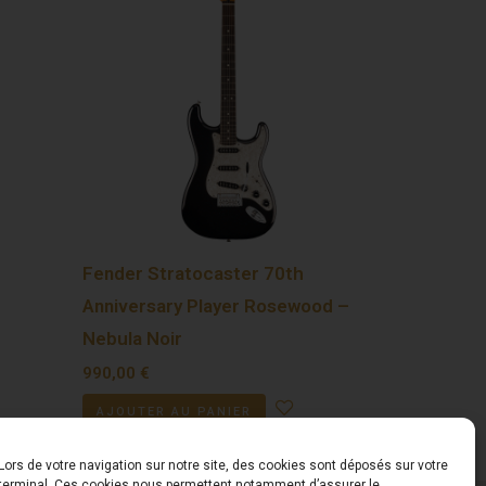
Fender Stratocaster 70th
Anniversary Player Rosewood –
Nebula Noir
990,00
€
AJOUTER AU PANIER
Lors de votre navigation sur notre site, des cookies sont déposés sur votre
terminal. Ces cookies nous permettent notamment d’assurer le