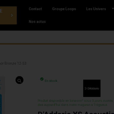
Contact
Groupe Loops
Les Univers
E
Nos actus
hor Bronze 12-53
En stock
Produit disponible en livraison¹ sous 3 jours ouvrés,
des aujourd’hui dans notre magasin a Trégueux.