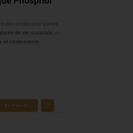
que Phosphor
t des cordes pour guitare
durée de vie maximale
, un
ée et chaleureuse
.
er Au Panier