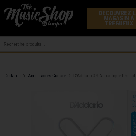
Aller
DECOUVREZ L
au
MAGASIN À
contenu
TREGUEUX
Search
for:
Guitares
Accessoires Guitare
D’Addario XS Acoustique Phosp