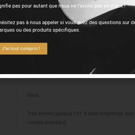
Bronze phosphoreux avec revêtement
gnifie pas pour autant que nous ne l’avons pas en stock !
XS ultrafin
hésitez pas à nous appeler si vous avez des questions sur d
rques ou des produits spécifiques.
Acier NY Steel
J'ai tout compris !
Fusion Twist
Équilibrée et chaleureuse
Doux
Très élevée (jusqu’à 131 % plus longtemps que
cordes standard)