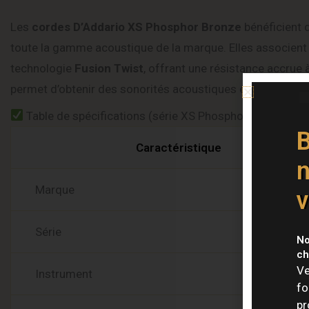
Les
cordes D’Addario XS Phosphor Bronze
bénéficient d
toute la gamme acoustique de la marque. Elles associen
technologie
Fusion Twist
, offrant une résistance accrue 
permet d’obtenir des sonorités acoustiques équilibrées et
Table de spécifications (série XS Phosphor Bronze Ac
B
Caractéristique
n
Marque
v
Série
No
ch
Ve
Instrument
fo
pr