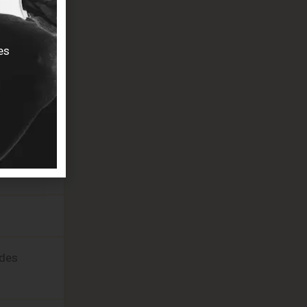
es
 des