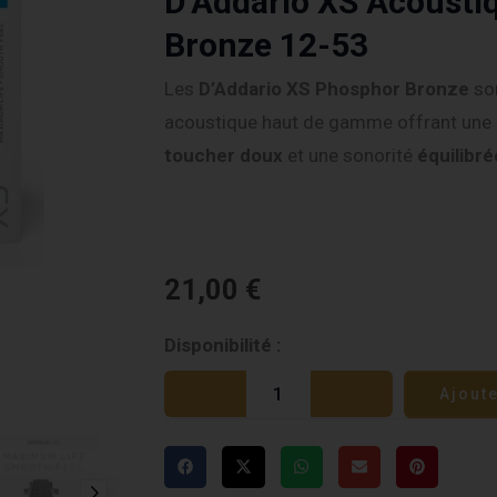
D’Addario XS Acousti
Bronze 12-53
Les
D’Addario XS Phosphor Bronze
son
acoustique haut de gamme offrant une
toucher doux
et une sonorité
équilibr
21,00
€
quantité
Disponibilité :
de
Ajout
D'Addario
XS
Acoustique