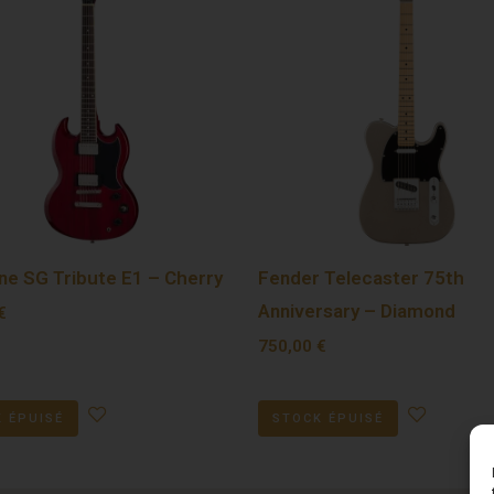
ne SG Tribute E1 – Cherry
Fender Telecaster 75th
Anniversary – Diamond
€
750,00
€
 ÉPUISÉ
STOCK ÉPUISÉ