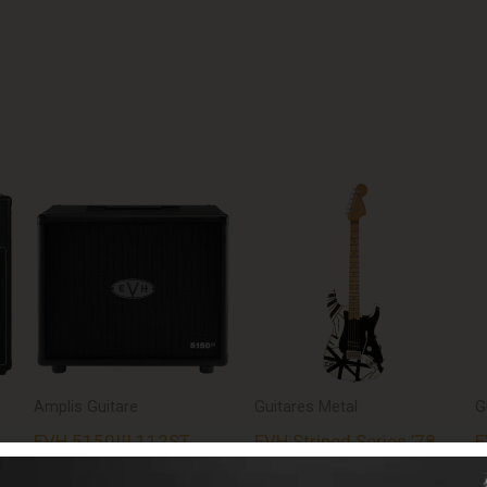
Amplis Guitare
Guitares Metal
G
EVH 5150III 112ST
EVH Striped Series ’78
E
Baffle – Black
Eruption – Maple –
F