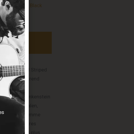
aple – Red + Black
tripes Relic
470,00
€
STOCK
ÉPUISÉ
a guitare EVH Striped
eries Frankie rend
ommage à la
égendaire Frankenstein
’Eddie Van Halen,
es
onsidérée comme
’une des guitares
lectriques les plus