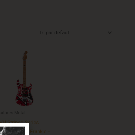
uitares Metal
VH Striped Series
rankenstein™ Frankie –