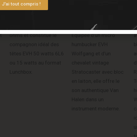
J'ai tout compris !
12 pouces, il offre une
reproduit fidèlement les
r
puissance admissible
modifications
m
de 30 watts sous 16
emblématiques d’Eddie.
c
t
ohms et constitue le
Équipée d’un micro
a
compagnon idéal des
humbucker EVH
b
têtes EVH 50 watts 6L6
Wolfgang et d’un
a
ou 15 watts au format
chevalet vintage
d
Lunchbox.
Stratocaster avec bloc
R
en laiton, elle offre le
T
son authentique Van
h
Halen dans un
W
instrument moderne.
c
i
u
t