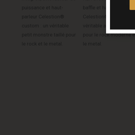
puissance et haut-
baffle et haut-parleur
parleur Celestion®
Celestion® 12” : un
custom : un véritable
véritable ampli taillé
petit monstre taillé pour
pour le rock moderne e
le rock et le metal.
le metal.