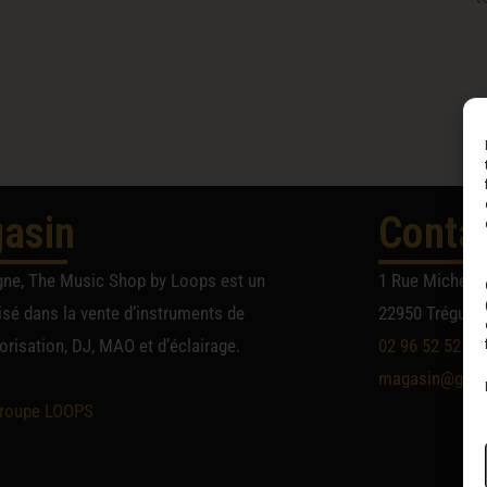
asin
Conta
gne, The Music Shop by Loops est un
1 Rue Michel A
sé dans la vente d’instruments de
22950 Trégueu
risation, DJ, MAO et d’éclairage.
02 96 52 52 52
magasin@group
roupe LOOPS