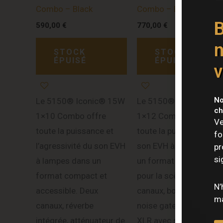
Combo – Black
Combo – Black
B
590,00
€
770,00
€
n
STOCK
STOCK
ÉPUISÉ
ÉPUISÉ
v
No
Le 5150® Iconic® 15W
Le 5150® Iconic® 40
ch
1×10 Combo offre
1×12 Combo délivre
Ve
toute la puissance et
toute la puissance du
fo
l’agressivité du son EVH
son EVH à lampes dan
pr
si
à lampes dans un
un format combo prêt
format compact et
pour la scène. Deux
N’
accessible. Deux
canaux, boost intégré,
ma
canaux, réverbe
noise gate, sortie DI
intégrée, atténuateur de
XLR avec simulation d