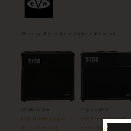
Showing all 5 results, including child brands
Amplis Guitare
Amplis Guitare
EVH 5150® Iconic®
EVH 5150® Iconic®
Series 15W 1×10
Series 40W 1×12