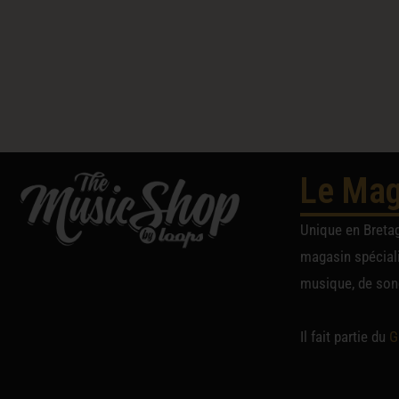
Le Mag
Unique en Breta
magasin spéciali
musique, de sono
Il fait partie du
G