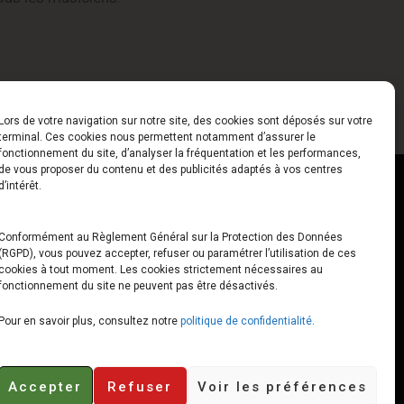
Lors de votre navigation sur notre site, des cookies sont déposés sur votre
terminal. Ces cookies nous permettent notamment d’assurer le
fonctionnement du site, d’analyser la fréquentation et les performances,
de vous proposer du contenu et des publicités adaptés à vos centres
ct
Horaires
d’intérêt.
udiard
Du Lundi au Vendredi
Conformément au Règlement Général sur la Protection des Données
(RGPD), vous pouvez accepter, refuser ou paramétrer l’utilisation de ces
x
10h00 – 12h30 // 14h00 –
cookies à tout moment. Les cookies strictement nécessaires au
19h00
fonctionnement du site ne peuvent pas être désactivés.
e-loops.fr
Le Samedi
Pour en savoir plus, consultez notre
politique de confidentialité
.
10h00 – 12h30 // 14h00 –
18h00
Accepter
Refuser
Voir les préférences