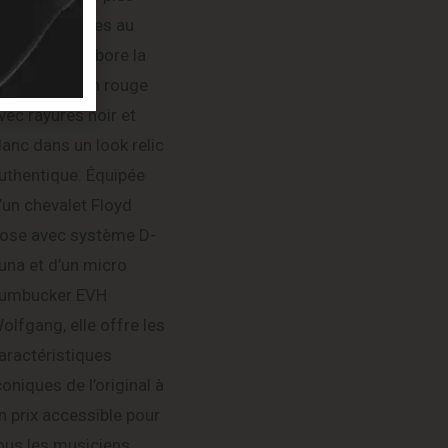
econnaissables au
onde. Elle arbore la
élèbre finition rouge
vec rayures noir et
lanc dans un look relic
uthentique. Équipée
’un chevalet Floyd
ose avec système D-
una et d’un micro
umbucker EVH
olfgang, elle offre les
aractéristiques
coniques de l’original à
n prix accessible pour
ous les musiciens.