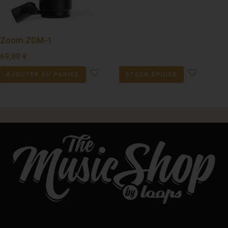
Zoom ZDM-1
69,00
€
AJOUTER AU PANIER
STOCK ÉPUISÉ