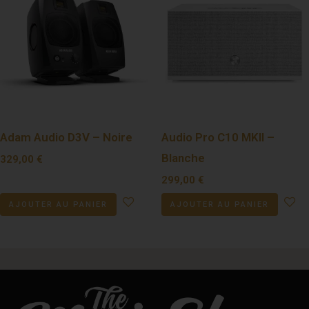
Adam Audio D3V – Noire
Audio Pro C10 MKII –
Blanche
329,00
€
299,00
€
AJOUTER AU PANIER
AJOUTER AU PANIER