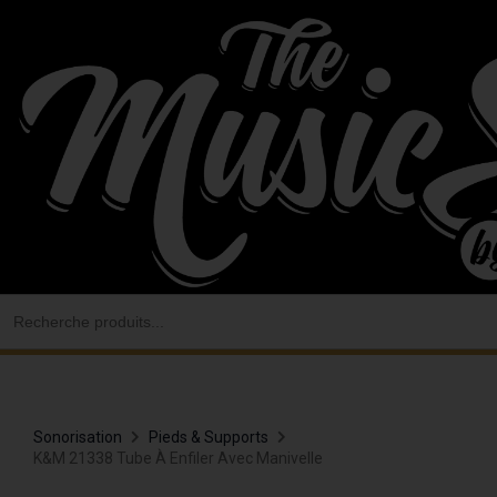
Aller
au
contenu
Search
for:
Sonorisation
Pieds & Supports
K&M 21338 Tube À Enfiler Avec Manivelle