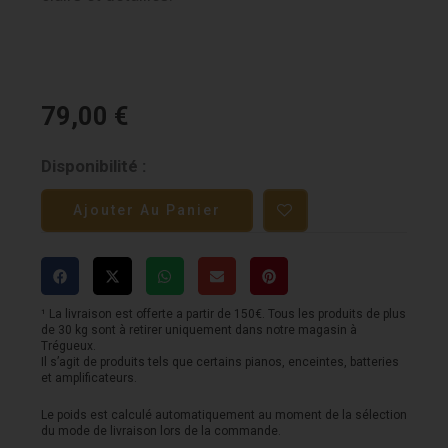
79,00
€
quantité
Disponibilité :
de
Ajouter Au Panier
Triton
Audio
FetHead
Phantom
¹ La livraison est offerte a partir de 150€. Tous les produits de plus
de 30 kg sont à retirer uniquement dans notre magasin à
-
Trégueux.
Il s’agit de produits tels que certains pianos, enceintes, batteries
Preampli
et amplificateurs.
Le poids est calculé automatiquement au moment de la sélection
du mode de livraison lors de la commande.