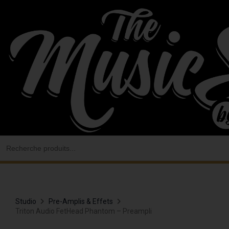
Aller
au
contenu
Search
for:
Studio
Pre-Amplis & Effets
Triton Audio FetHead Phantom – Preampli