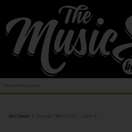
Aller
au
contenu
Search
for:
Non Classé
Torpedo TWO NOTES – Captor 8