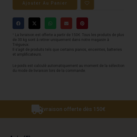
Ajouter Au Panier
Torpedo
TWO
NOTES
-
¹ La livraison est offerte a partir de 150€. Tous les produits de plus
de 30 kg sont à retirer uniquement dans notre magasin à
Captor
Trégueux.
Il s’agit de produits tels que certains pianos, enceintes, batteries
8
et amplificateurs.
Le poids est calculé automatiquement au moment de la sélection
du mode de livraison lors de la commande.
Livraison offerte dès 150€