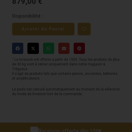
879,00
€
quantité
Disponibilité :
de
Ajouter Au Panier
Tête
MARSHALL
-
JCM800
¹ La livraison est offerte a partir de 150€. Tous les produits de plus
de 30 kg sont à retirer uniquement dans notre magasin à
à
Trégueux.
Il s’agit de produits tels que certains pianos, enceintes, batteries
lampeStudio
et amplificateurs.
Classic
Le poids est calculé automatiquement au moment de la sélection
du mode de livraison lors de la commande.
20w
Livraison offerte dès 150€