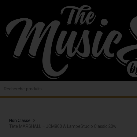
Aller
au
contenu
Search
for:
Non Classé
Tête MARSHALL – JCM800 À LampeStudio Classic 20w