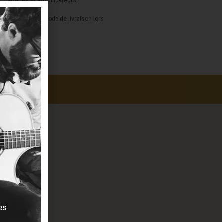
s, batteries et amplificateurs.
a sélection du mode de livraison lors
es