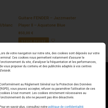
Guitare FENDER – Jazzmaster
l/blanc
Player II – Aquatone Blue
850,00
€
STOCK ÉPUISÉ
Lors de votre navigation sur notre site, des cookies sont déposés sur votre
terminal. Ces cookies nous permettent notamment d’assurer le
fonctionnement du site, d’analyser la fréquentation et les performances,
de vous proposer du contenu et des publicités adaptés à vos centres
ct
Horaires
d’intérêt.
udiard
Du Lundi au Vendredi
Conformément au Règlement Général sur la Protection des Données
(RGPD), vous pouvez accepter, refuser ou paramétrer l’utilisation de ces
x
10h00 – 12h30 // 14h00 –
cookies à tout moment. Les cookies strictement nécessaires au
19h00
fonctionnement du site ne peuvent pas être désactivés.
e-loops.fr
Le Samedi
Pour en savoir plus, consultez notre
politique de confidentialité
.