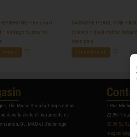
e EPIPHONE – Firebird
CABASSE PEARL SUB + IO3
l – vintage sunburst
(blanc) + pied chêne nature
€
3800,00
€
 ÉPUISÉ
STOCK ÉPUISÉ
asin
Conta
gne, The Music Shop by Loops est un
1 Rue Michel A
sé dans la vente d’instruments de
22950 Trégueu
risation, DJ, MAO et d’éclairage.
02 96 52 52 52
magasin@group