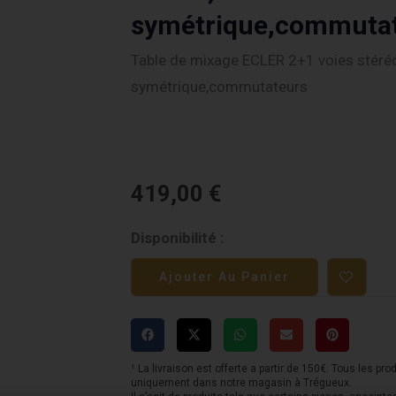
symétrique,commuta
Table de mixage ECLER 2+1 voies stéréo
symétrique,commutateurs
419,00
€
quantité
Disponibilité :
de
Ajouter Au Panier
Table
de
mixage
ECLER
¹ La livraison est offerte a partir de 150€. Tous les pro
uniquement dans notre magasin à Trégueux.
2+1