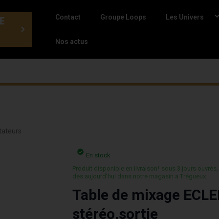
Contact
Groupe Loops
Les Univers
E
Nos actus
tateurs
En stock
Produit disponible en livraison¹ sous 3 jours ouvrés,
des aujourd’hui dans notre magasin a Trégueux.
Table de mixage ECLE
stéréo,sortie