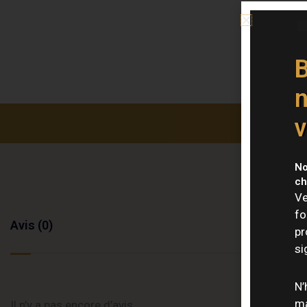
B
n
v
No
ch
Ve
fo
Avis (0)
pr
si
N’
ma
Il n’y a pas encore d’avis.