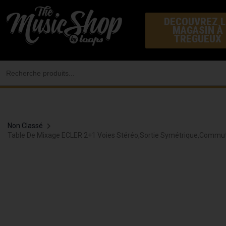
Aller
DECOUVREZ L
au
MAGASIN À
contenu
TREGUEUX
Search
for:
Non Classé
Table De Mixage ECLER 2+1 Voies Stéréo,sortie Symétrique,commu