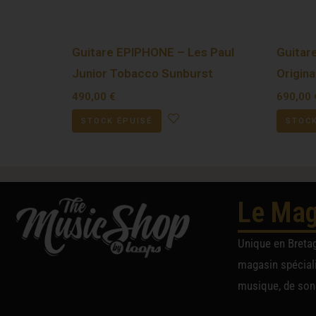
Guitare EPIPHONE – Les Paul
Guitar
Junior Tobacco Sunburst
Origina
490,00
€
690,00
STOCK ÉPUISÉ
STOCK
Le Mag
Unique en Breta
magasin spéciali
musique, de sono