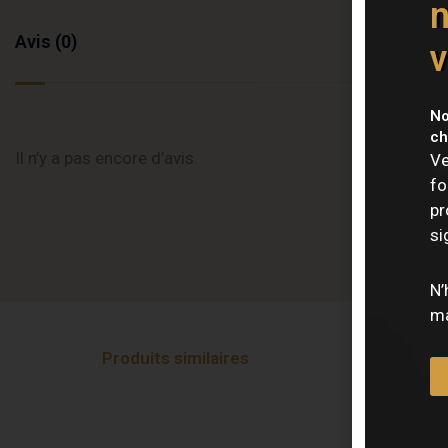
n
Avis (0)
v
No
ch
Il n’y a pas encore d’avis.
Ve
fo
pr
si
N’
ma
Produits similaires