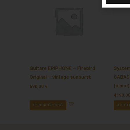
Guitare EPIPHONE – Firebird
Systèm
Original – vintage sunburst
CABASS
(blanc)
690,00
€
4190,0
STOCK ÉPUISÉ
AJOUT