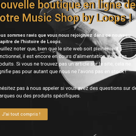
ouvelle boutique en ligne de
otre Music Shop by Loops !
us sommes ravis que vous nous rejoigniez dans ce nouveau
apitre de l'histoire de Loops.
Vous devez être
connecté
pour publier un avis.
uillez noter que, bien que le site web soit pleinement
nctionnel, il est encore en cours d’alimentation avec des
oduits. Si vous ne trouvez pas un article sur le site, cela ne
gnifie pas pour autant que nous ne l’avons pas en stock !
hésitez pas à nous appeler si vous avez des questions sur d
rques ou des produits spécifiques.
J'ai tout compris !