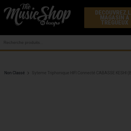
Aller
DECOUVREZ L
au
MAGASIN À
contenu
TREGUEUX
Search
for:
Non Classé
Syteme Triphonique HIFI Connecté CABASSE KESHI (