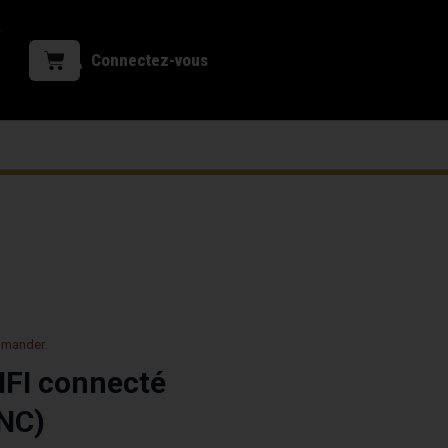
Connectez-vous
mmander.
IFI connecté
NC)