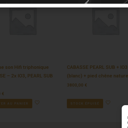
e son Hifi triphonique
CABASSE PEARL SUB + IO3
E – 2x IO3, PEARL SUB
(blanc) + pied chêne nature
3800,00
€
0
€
ER AU PANIER
STOCK ÉPUISÉ