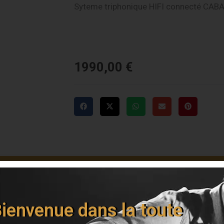
Syteme triphonique HIFI connecté CABA
1990,00
€
Livraison offerte dès 150€
ienvenue dans la toute