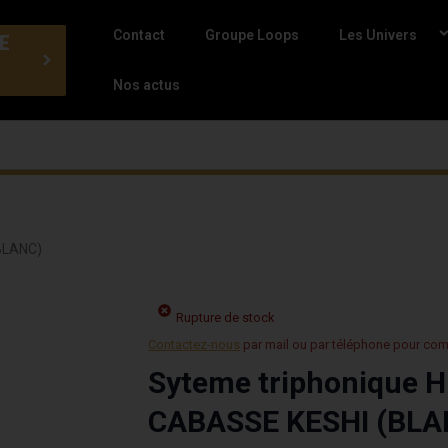
Contact
Groupe Loops
Les Univers
E
Nos actus
BLANC)
Rupture de stock
Contactez-nous
par mail ou par téléphone pour co
Syteme triphonique H
CABASSE KESHI (BLA