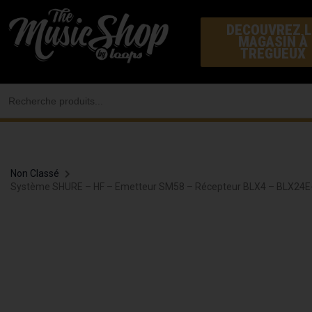
Aller
DECOUVREZ L
au
MAGASIN À
contenu
TREGUEUX
Search
for:
Non Classé
Système SHURE – HF – Emetteur SM58 – Récepteur BLX4 – BLX24