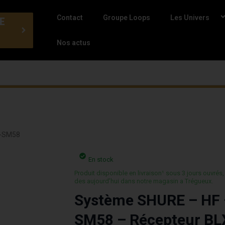
Contact
Groupe Loops
Les Univers
E
Nos actus
E-SM58
En stock
Produit disponible en livraison¹ sous 3 jours ouvrés,
des aujourd’hui dans notre magasin a Trégueux.
Système SHURE – HF 
SM58 – Récepteur BL