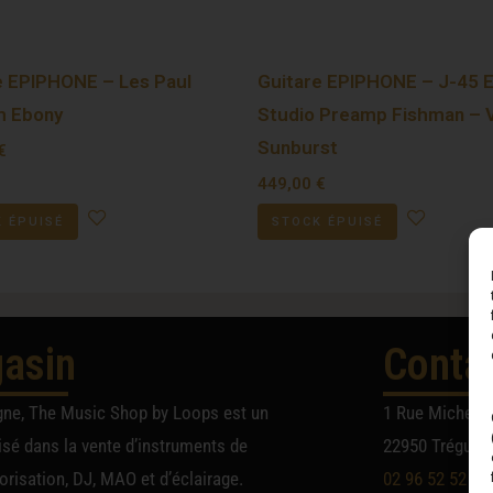
e EPIPHONE – Les Paul
Guitare EPIPHONE – J-45 
m Ebony
Studio Preamp Fishman – 
Sunburst
€
449,00
€
 ÉPUISÉ
STOCK ÉPUISÉ
asin
Conta
gne, The Music Shop by Loops est un
1 Rue Michel A
sé dans la vente d’instruments de
22950 Trégueu
risation, DJ, MAO et d’éclairage.
02 96 52 52 52