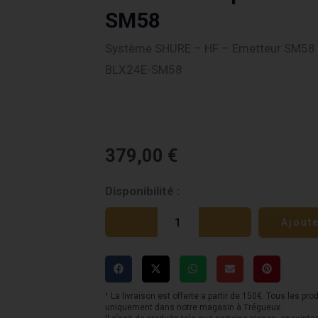
SM58
Système SHURE – HF – Emetteur SM58 
BLX24E-SM58
379,00
€
quantité
Disponibilité :
de
Ajout
Système
SHURE
-
HF
¹ La livraison est offerte a partir de 150€. Tous les pro
uniquement dans notre magasin à Trégueux.
-