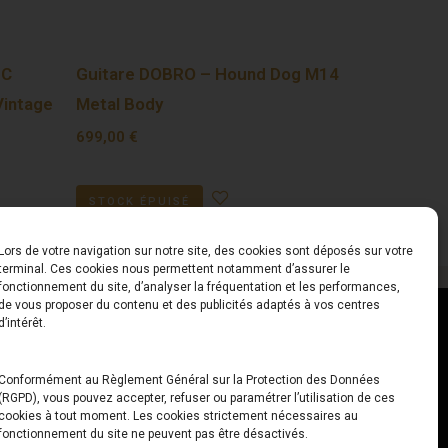
EC
Guitare DOBRO – Hound Dog M14
Vintage
Metal Body
699,00
€
STOCK ÉPUISÉ
Lors de votre navigation sur notre site, des cookies sont déposés sur votre
terminal. Ces cookies nous permettent notamment d’assurer le
fonctionnement du site, d’analyser la fréquentation et les performances,
de vous proposer du contenu et des publicités adaptés à vos centres
ct
Horaires
d’intérêt.
udiard
Du Lundi au Vendredi
Conformément au Règlement Général sur la Protection des Données
(RGPD), vous pouvez accepter, refuser ou paramétrer l’utilisation de ces
x
10h00 – 12h30 // 14h00 –
cookies à tout moment. Les cookies strictement nécessaires au
19h00
fonctionnement du site ne peuvent pas être désactivés.