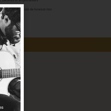
s, batteries et amplificateurs.
a sélection du mode de livraison lors
es