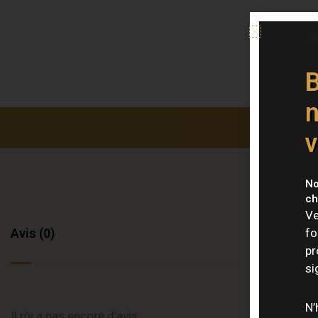
B
n
v
No
ch
Ve
Avis (0)
fo
pr
si
N’
Il n’y a pas encore d’avis.