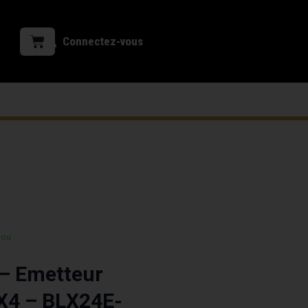
Connectez-vous
 ou
– Emetteur
X4 – BLX24E-