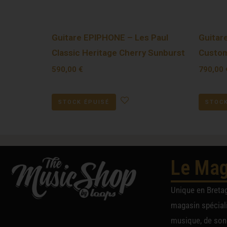
Guitare EPIPHONE – Les Paul
Guitar
Classic Heritage Cherry Sunburst
Custo
590,00
€
790,00
STOCK ÉPUISÉ
STOCK
Le Mag
Unique en Breta
magasin spéciali
musique, de sono