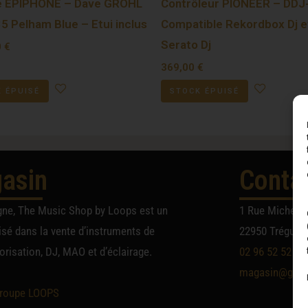
e EPIPHONE – Dave GROHL
Contrôleur PIONEER – DDJ
5 Pelham Blue – Etui inclus
Compatible Rekordbox Dj e
Serato Dj
0
€
369,00
€
 ÉPUISÉ
STOCK ÉPUISÉ
asin
Conta
gne, The Music Shop by Loops est un
1 Rue Michel A
sé dans la vente d’instruments de
22950 Trégueu
risation, DJ, MAO et d’éclairage.
02 96 52 52 52
magasin@group
roupe LOOPS