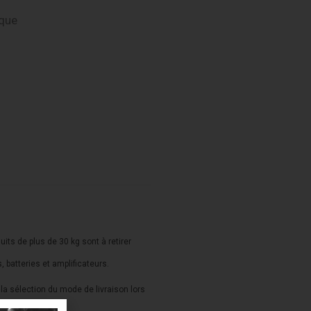
que
duits de plus de 30 kg sont à retirer
s, batteries et amplificateurs.
a sélection du mode de livraison lors