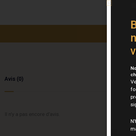
B
n
v
No
ch
Avis (0)
Ve
fo
pr
si
Il n’y a pas encore d’avis.
N’
ma