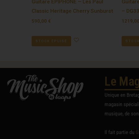
Guitare EPIPHONE – Les Paul
Guitar
Classic Heritage Cherry Sunburst
– DG33
590,00
€
1219,0
STOCK ÉPUISÉ
STOCK
Le Mag
Unique en Breta
magasin spéciali
musique, de sono
Il fait partie du
G