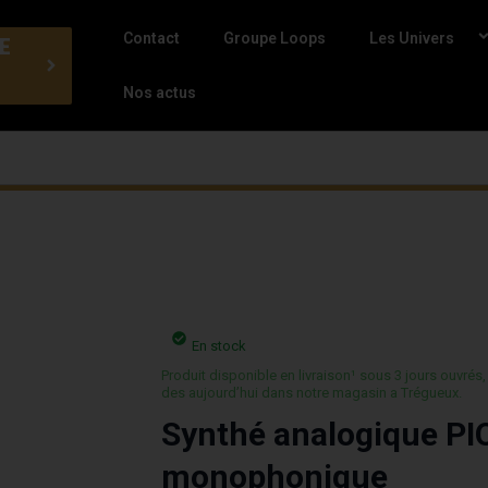
Contact
Groupe Loops
Les Univers
E
Nos actus
En stock
Produit disponible en livraison¹ sous 3 jours ouvrés,
des aujourd’hui dans notre magasin a Trégueux.
Synthé analogique P
monophonique