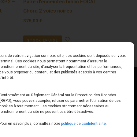
-XP2 –
Paire d’enceintes biblio FOCAL
t
Chora 2 voies noires
375,00
€
STOCK ÉPUISÉ
Lors de votre navigation sur notre site, des cookies sont déposés sur votre
terminal. Ces cookies nous permettent notamment d’assurer le
fonctionnement du site, d’analyser la fréquentation et les performances,
de vous proposer du contenu et des publicités adaptés à vos centres
ct
Horaires
d’intérêt.
udiard
Du Lundi au Vendredi
Conformément au Règlement Général sur la Protection des Données
(RGPD), vous pouvez accepter, refuser ou paramétrer l’utilisation de ces
x
10h00 – 12h30 // 14h00 –
cookies à tout moment. Les cookies strictement nécessaires au
19h00
fonctionnement du site ne peuvent pas être désactivés.
e-loops.fr
Le Samedi
Pour en savoir plus, consultez notre
politique de confidentialité
.
10h00 – 12h30 // 14h00 –