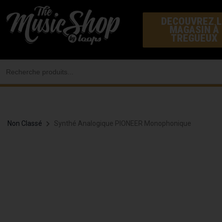
Aller
DECOUVREZ L
au
MAGASIN À
contenu
TREGUEUX
Search
for:
Non Classé
Synthé Analogique PIONEER Monophonique