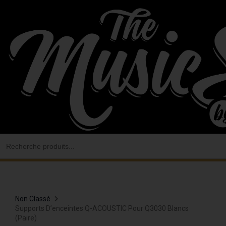
Aller
au
contenu
Search
for:
Non Classé
Supports D’enceintes Q-ACOUSTIC Pour Q3030 Blancs
(paire)