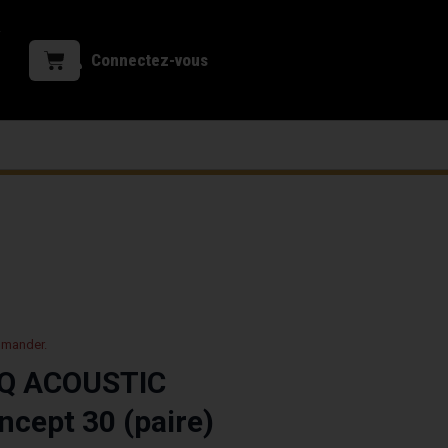
Connectez-vous
mmander.
s Q ACOUSTIC
ncept 30 (paire)