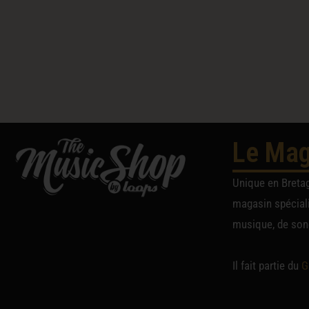
Le Mag
Unique en Breta
magasin spéciali
musique, de sono
Il fait partie du
G