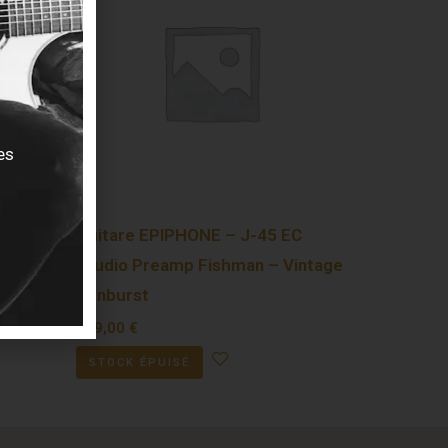
es
ssic
Guitare EPIPHONE – J-45 EC
een
Studio Preamp Fishman – Vintage
Sunburst
449,00
€
STOCK ÉPUISÉ