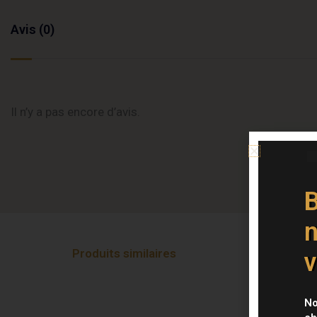
Avis (0)
Il n’y a pas encore d’avis.
B
n
Produits similaires
v
No