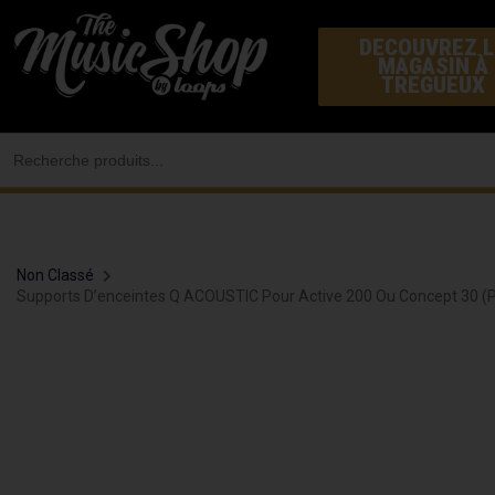
Aller
DECOUVREZ L
au
MAGASIN À
contenu
TREGUEUX
Search
for:
Non Classé
Supports D’enceintes Q ACOUSTIC Pour Active 200 Ou Concept 30 (p