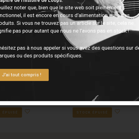
apitre de l'histoire de Loops.
uillez noter que, bien que le site web soit pleinement
nctionnel, il est encore en cours d’alimentation avec des
oduits. Si vous ne trouvez pas un article sur le site, cela ne
gnifie pas pour autant que nous ne l’avons pas en stock !
hésitez pas à nous appeler si vous avez des questions sur d
rques ou des produits spécifiques.
e EPIPHONE – Les Paul
Guitare EPIPHONE – SG Cla
J'ai tout compris !
 Tobacco Sunburst
Worm P-90 – Inverness Gr
€
449,00
€
 ÉPUISÉ
STOCK ÉPUISÉ