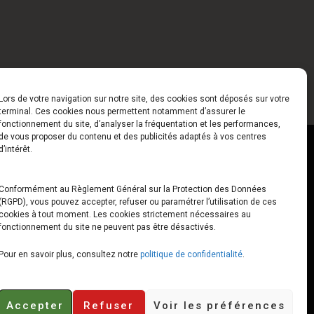
Lors de votre navigation sur notre site, des cookies sont déposés sur votre
terminal. Ces cookies nous permettent notamment d’assurer le
fonctionnement du site, d’analyser la fréquentation et les performances,
de vous proposer du contenu et des publicités adaptés à vos centres
ct
Horaires
d’intérêt.
udiard
Du Lundi au Vendredi
Conformément au Règlement Général sur la Protection des Données
(RGPD), vous pouvez accepter, refuser ou paramétrer l’utilisation de ces
x
10h00 – 12h30 // 14h00 –
cookies à tout moment. Les cookies strictement nécessaires au
19h00
fonctionnement du site ne peuvent pas être désactivés.
e-loops.fr
Le Samedi
Pour en savoir plus, consultez notre
politique de confidentialité
.
10h00 – 12h30 // 14h00 –
18h00
Accepter
Refuser
Voir les préférences