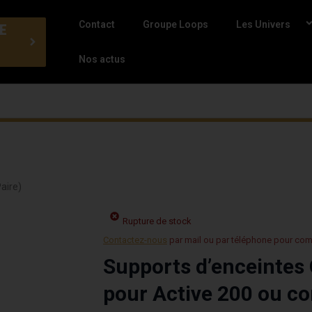
Contact
Groupe Loops
Les Univers
E
Nos actus
aire)
Rupture de stock
Contactez-nous
par mail ou par téléphone pour co
Supports d’enceinte
pour Active 200 ou co