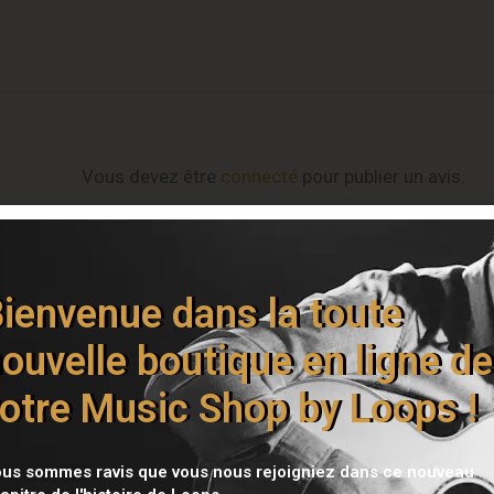
Vous devez être
connecté
pour publier un avis.
ienvenue dans la toute
ouvelle boutique en ligne de
otre Music Shop by Loops !
us sommes ravis que vous nous rejoigniez dans ce nouveau