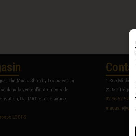
asin
Conta
gne, The Music Shop by Loops est un
1 Rue Michel A
sé dans la vente d’instruments de
22950 Trégueu
risation, DJ, MAO et d’éclairage.
02 96 52 52 52
magasin@group
roupe LOOPS