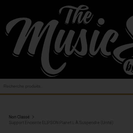
Aller
au
contenu
Search
for:
Non Classé
Support Enceinte ELIPSON Planet L À Suspendre (unité)