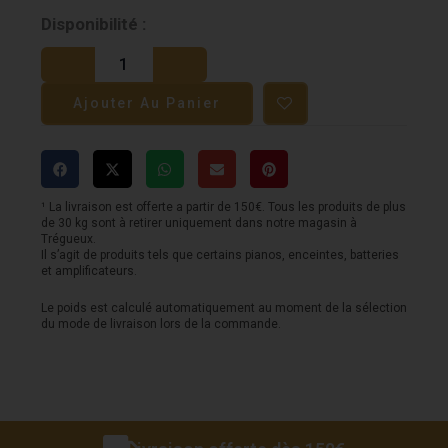
quantité
Disponibilité :
de
Support
Ajouter Au Panier
enceinte
ELIPSON
Planet
L
¹ La livraison est offerte a partir de 150€. Tous les produits de plus
de 30 kg sont à retirer uniquement dans notre magasin à
à
Trégueux.
Il s’agit de produits tels que certains pianos, enceintes, batteries
suspendre
et amplificateurs.
(unité)
Le poids est calculé automatiquement au moment de la sélection
du mode de livraison lors de la commande.