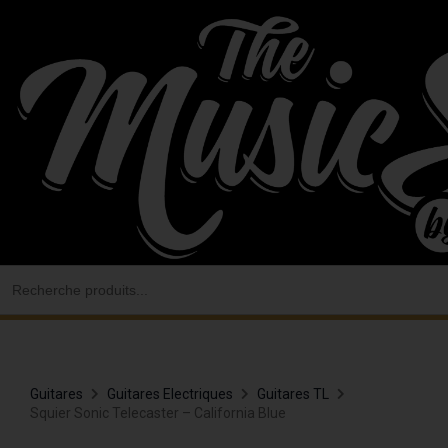
Aller
au
contenu
Search
for:
Guitares
Guitares Electriques
Guitares TL
Squier Sonic Telecaster – California Blue