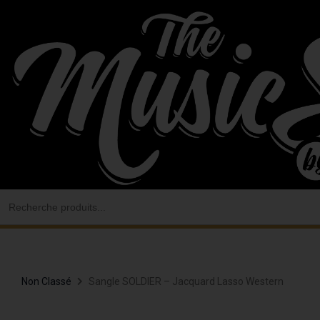
Aller
au
contenu
Search
for:
Non Classé
Sangle SOLDIER – Jacquard Lasso Western