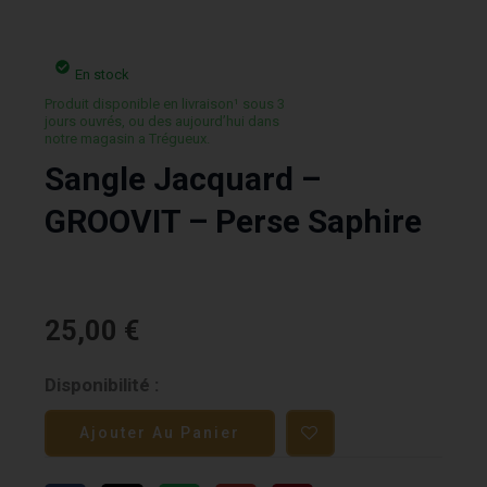
En stock
Produit disponible en livraison¹ sous 3
jours ouvrés, ou des aujourd’hui dans
notre magasin a Trégueux.
Sangle Jacquard –
GROOVIT – Perse Saphire
25,00
€
quantité
Disponibilité :
de
Ajouter Au Panier
Sangle
Jacquard