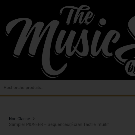
Aller
au
contenu
Search
for:
Non Classé
Sampler PIONEER – Séquenceur,écran Tactile Intuitif