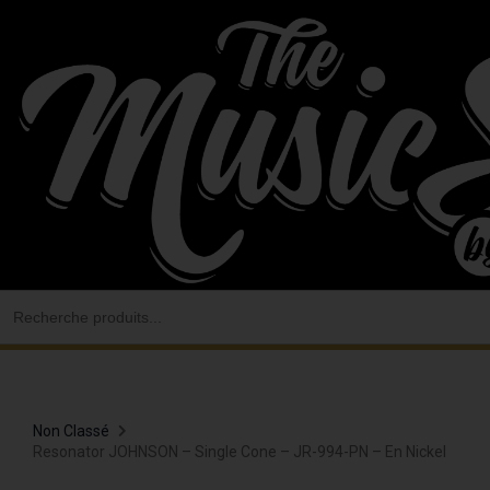
Aller
au
contenu
Search
for:
Non Classé
Resonator JOHNSON – Single Cone – JR-994-PN – En Nickel