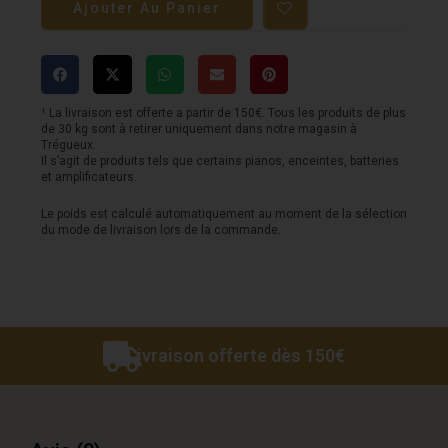
Ajouter Au Panier
Resonator
JOHNSON
-
Single
¹ La livraison est offerte a partir de 150€. Tous les produits de plus
de 30 kg sont à retirer uniquement dans notre magasin à
Cone
Trégueux.
Il s’agit de produits tels que certains pianos, enceintes, batteries
-
et amplificateurs.
JR-
Le poids est calculé automatiquement au moment de la sélection
du mode de livraison lors de la commande.
994-
PN
-
En
Nickel
Livraison offerte dès 150€