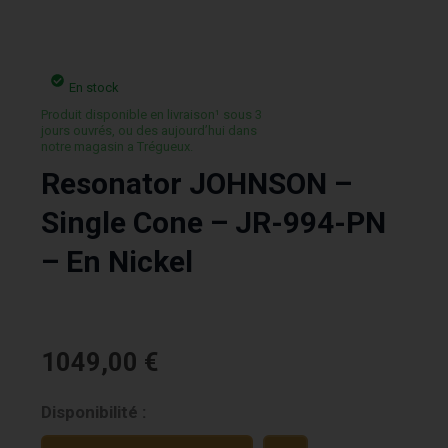
En stock
Produit disponible en livraison¹ sous 3
jours ouvrés, ou des aujourd’hui dans
notre magasin a Trégueux.
Resonator JOHNSON –
Single Cone – JR-994-PN
– En Nickel
1049,00
€
quantité
Disponibilité :
de