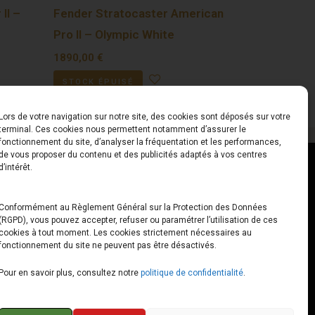
II –
Fender Stratocaster American
Pro II – Olympic White
1890,00
€
STOCK ÉPUISÉ
Lors de votre navigation sur notre site, des cookies sont déposés sur votre
terminal. Ces cookies nous permettent notamment d’assurer le
fonctionnement du site, d’analyser la fréquentation et les performances,
de vous proposer du contenu et des publicités adaptés à vos centres
ct
Horaires
d’intérêt.
udiard
Du Lundi au Vendredi
Conformément au Règlement Général sur la Protection des Données
(RGPD), vous pouvez accepter, refuser ou paramétrer l’utilisation de ces
x
10h00 – 12h30 // 14h00 –
cookies à tout moment. Les cookies strictement nécessaires au
19h00
fonctionnement du site ne peuvent pas être désactivés.
e-loops.fr
Le Samedi
Pour en savoir plus, consultez notre
politique de confidentialité
.
10h00 – 12h30 // 14h00 –
18h00