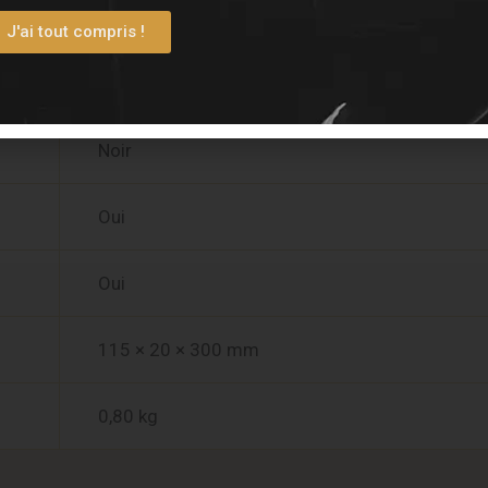
Guitare
J'ai tout compris !
Acier
Noir
Oui
Oui
115 × 20 × 300 mm
0,80 kg