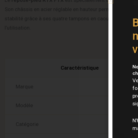
Son châssis en acier réglable en hauteur permet d’adopte
stabilité grâce à ses quatre tampons en caoutchouc. Sa la
B
l’utilisation.
n
v
No
Caractéristique
ch
Ve
Marque
fo
pr
si
Modèle
N’
Catégorie
ma