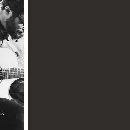
ellente
 lors de
es