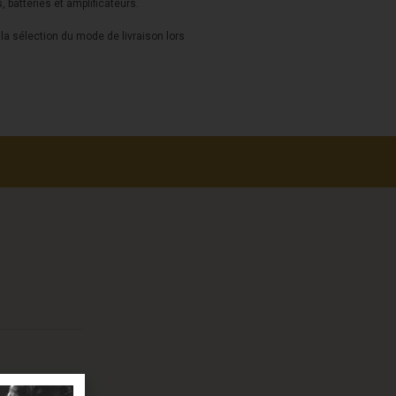
s, batteries et amplificateurs.
a sélection du mode de livraison lors
onfirmés.