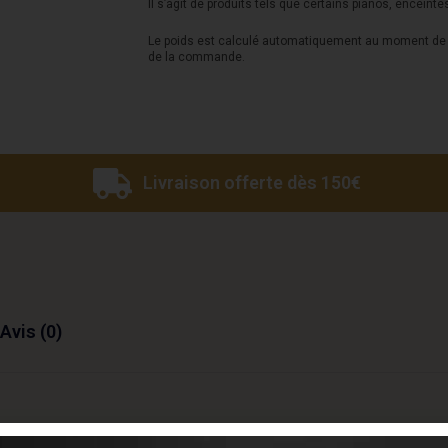
Il s’agit de produits tels que certains pianos, enceinte
Le poids est calculé automatiquement au moment de l
de la commande.
Livraison offerte dès 150€
Avis (0)
r répondre aux besoins des guitaristes débutants comme c