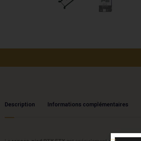
Description
Informations complémentaires
Le
repose-pied RTX FTX
est spécialement développé pou