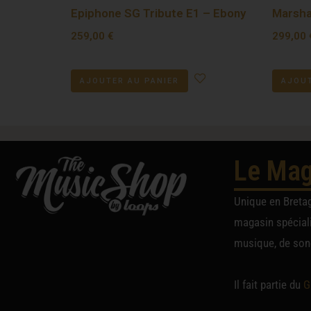
Epiphone SG Tribute E1 – Ebony
Marsha
259,00
€
299,00
AJOUTER AU PANIER
AJOUT
Le Mag
Unique en Breta
magasin spéciali
musique, de sono
Il fait partie du
G