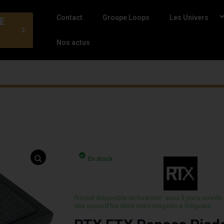
Contact
Groupe Loops
Les Univers
E
Nos actus
En stock
Produit disponible en livraison¹ sous 3 jours ouvrés,
des aujourd’hui dans notre magasin a Trégueux.