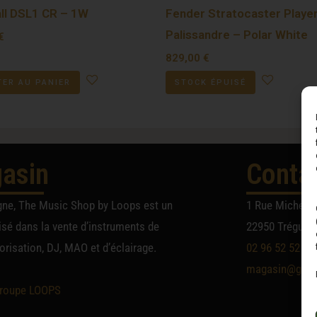
ll DSL1 CR – 1W
Fender Stratocaster Player 
Palissandre – Polar White
€
829,00
€
ER AU PANIER
STOCK ÉPUISÉ
asin
Conta
gne, The Music Shop by Loops est un
1 Rue Michel A
sé dans la vente d’instruments de
22950 Trégueu
risation, DJ, MAO et d’éclairage.
02 96 52 52 52
magasin@group
roupe LOOPS