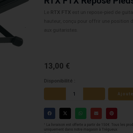
RTX FTX Repose Pied
Le
RTX FTX
est un repose-pied de guitar
hauteur, conçu pour offrir une position 
aux guitaristes.
13,00
€
quantité
Disponibilité :
de
Ajout
RTX
FTX
Repose
Pieds
¹ La livraison est offerte a partir de 150€. Tous les pro
uniquement dans notre magasin à Trégueux.