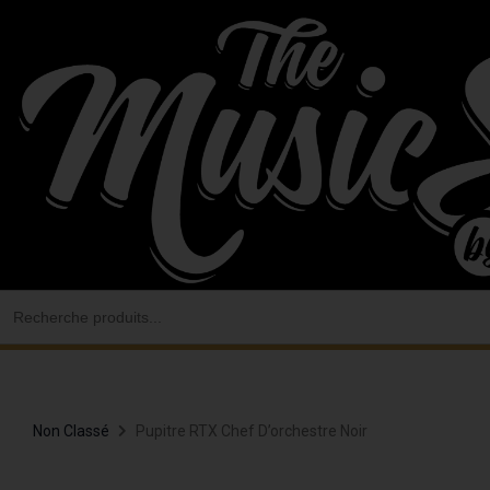
Aller
au
contenu
Search
for:
Non Classé
Pupitre RTX Chef D’orchestre Noir