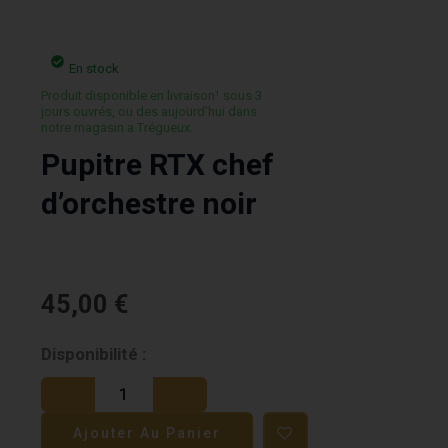
En stock
Produit disponible en livraison¹ sous 3
jours ouvrés, ou des aujourd’hui dans
notre magasin a Trégueux.
Pupitre RTX chef
d’orchestre noir
45,00
€
quantité
Disponibilité :
de
Pupitre
Ajouter Au Panier
RTX