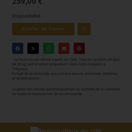
259,00
€
quantité
Disponibilité :
de
Ajouter Au Panier
Platine
Vinyle
RELOOP
-
¹ La livraison est offerte a partir de 150€. Tous les produits de plus
de 30 kg sont à retirer uniquement dans notre magasin à
RP2000
Trégueux.
Il s’agit de produits tels que certains pianos, enceintes, batteries
MKII
et amplificateurs.
-
Le poids est calculé automatiquement au moment de la sélection
du mode de livraison lors de la commande.
Entrainement
Direct
Livraison offerte dès 150€