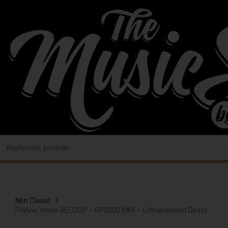
Aller
au
contenu
Search
for:
Non Classé
Platine Vinyle RELOOP – RP2000 MKII – Entrainement Direct