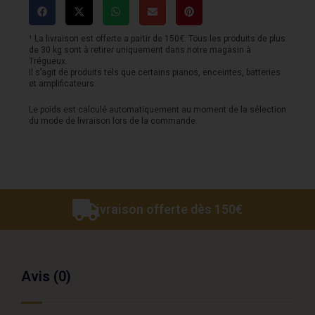
ELIPSON
Chroma
¹ La livraison est offerte a partir de 150€. Tous les produits de plus
de 30 kg sont à retirer uniquement dans notre magasin à
400
Trégueux.
Il s’agit de produits tels que certains pianos, enceintes, batteries
noire
et amplificateurs.
Le poids est calculé automatiquement au moment de la sélection
du mode de livraison lors de la commande.
Livraison offerte dès 150€
Avis (0)