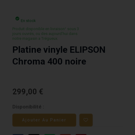
En stock
Produit disponible en livraison¹ sous 3
jours ouvrés, ou des aujourd’hui dans
notre magasin a Trégueux.
Platine vinyle ELIPSON
Chroma 400 noire
299,00
€
quantité
Disponibilité :
de
Ajouter Au Panier
Platine
vinyle