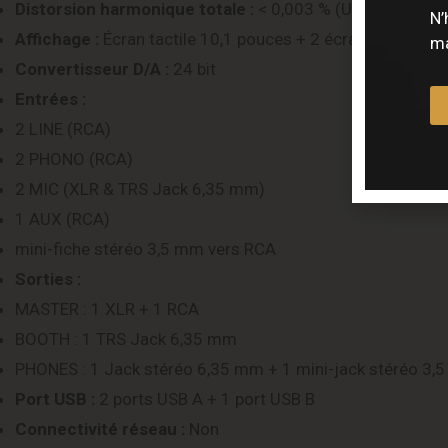
Distorsion harmonique totale :
< 0,003 % (USB)
N’
Affichage :
Écran tactile 10,1 pouces + 2 écrans LCD coul
ma
Convertisseur D/A :
24 bit
Entrées :
2 LINE (RCA)
2 PHONO (RCA)
2 MIC (XLR & TRS Jack 6,35 mm)
1 AUX (RCA)
mini-fiche stéréo 3,5 mm vers RCA
Sorties :
MASTER : 1 XLR + 1 RCA
BOOTH : 1 TRS Jack 6,35 mm
PHONES : 1 Jack stéréo 6,35 mm + 1 mini-jack stéréo 3,
Port USB :
2 ports USB A + 1 port USB B
Connectivité réseau :
Non