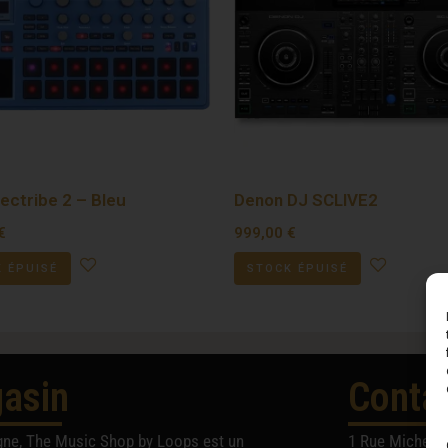
ectribe 2 – Bleu
Denon DJ SCLIVE2
€
999,00
€
 ÉPUISÉ
STOCK ÉPUISÉ
asin
Conta
gne, The Music Shop by Loops est un
1 Rue Michel A