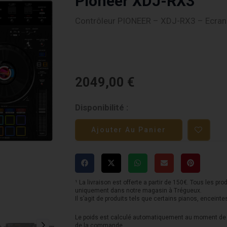
Pioneer XDJ-RX3
Contrôleur PIONEER – XDJ-RX3 – Ecran 
2049,00
€
quantité
Disponibilité :
de
Ajouter Au Panier
Pioneer
XDJ-
RX3
¹ La livraison est offerte a partir de 150€. Tous les pro
uniquement dans notre magasin à Trégueux.
Il s’agit de produits tels que certains pianos, enceinte
Le poids est calculé automatiquement au moment de l
de la commande.