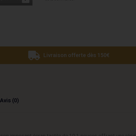
Livraison offerte dès 150€
Avis (0)
son imposant écran tactile de 10,1 pouces offrant une résol