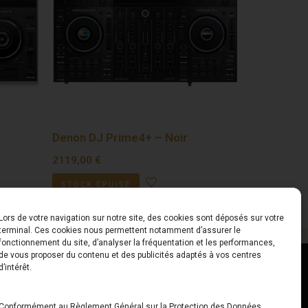
Denon DJ Prime4+ – Noir
2119,00
€
STOCK ÉPUISÉ
Lors de votre navigation sur notre site, des cookies sont déposés sur votre
terminal. Ces cookies nous permettent notamment d’assurer le
fonctionnement du site, d’analyser la fréquentation et les performances,
de vous proposer du contenu et des publicités adaptés à vos centres
ct
Horaires
d’intérêt.
udiard
Du Lundi au Vendredi
Conformément au Règlement Général sur la Protection des Données