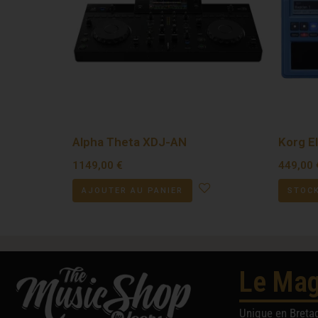
Alpha Theta XDJ-AN
Korg El
1149,00
€
449,00
AJOUTER AU PANIER
STOCK
Le Mag
Unique en Breta