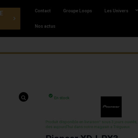
Contact
Groupe Loops
Les Univers
E
Nos actus
En stock
Produit disponible en livraison¹ sous 3 jours ouvrés,
des aujourd’hui dans notre magasin a Trégueux.