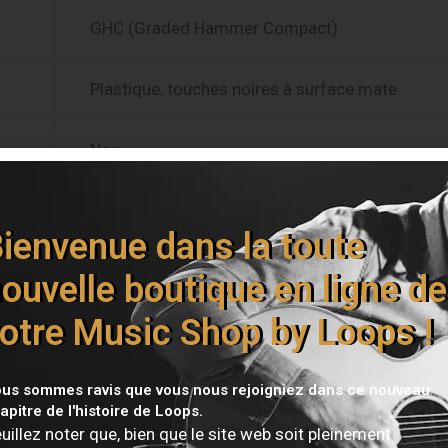
GHC (Graded Hammer Compact)
Plastique, touches noires à surface mate
Non
Piano à queue Yamaha CFX
ienvenue dans la toute
VMR Lite
ouvelle boutique en ligne de
otre Music Shop by Loops !
192
us sommes ravis que vous nous rejoigniez dans ce nouveau
24
apitre de l'histoire de Loops.
uillez noter que, bien que le site web soit pleinement