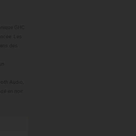
canique GHC
ancée. Les
dans des
un
.
ooth Audio,
osé en noir