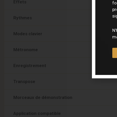
Effets
fo
pr
si
Rythmes
N’
Modes clavier
ma
Métronome
Enregistrement
Transpose
Morceaux de démonstration
Application compatible