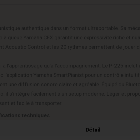
ianistique authentique dans un format ultraportable. Sa mé
ano à queue Yamaha CFX garantit une expressivité riche et nu
gent Acoustic Control et les 20 rythmes permettent de jouer 
en à l’apprentissage qu’à l’accompagnement. Le P-225 inclut 
c l’application Yamaha SmartPianist pour un contrôle intuitif
ent une diffusion sonore claire et agréable. Équipé du Bluet
o, il s’intègre facilement à un setup moderne. Léger et prop
ant et facile à transporter.
fications techniques
Détail