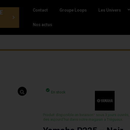
Contact
Groupe Loops
Les Univers
E
Nos actus
En stock
Produit disponible en livraison¹ sous 3 jours ouvrés,
des aujourd’hui dans notre magasin a Trégueux.