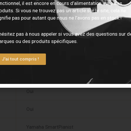
Reverb, Wall EQ, IAC
nctionnel, il est encore en cours d’alimentation avec des
oduits. Si vous ne trouvez pas un article sur le site, cela ne
gnifie pas pour autant que nous ne l’avons pas en stock !
20
hésitez pas à nous appeler si vous avez des questions sur d
Duo, Dual, Split
rques ou des produits spécifiques.
Oui
J'ai tout compris !
Oui
Oui
Oui
Yamaha SmartPianist