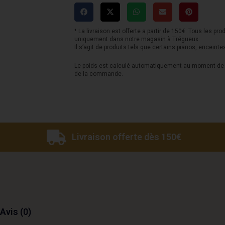
P225
-
Noir
¹ La livraison est offerte a partir de 150€. Tous les pro
uniquement dans notre magasin à Trégueux.
Il s’agit de produits tels que certains pianos, enceinte
Le poids est calculé automatiquement au moment de l
de la commande.
Livraison offerte dès 150€
Avis (0)