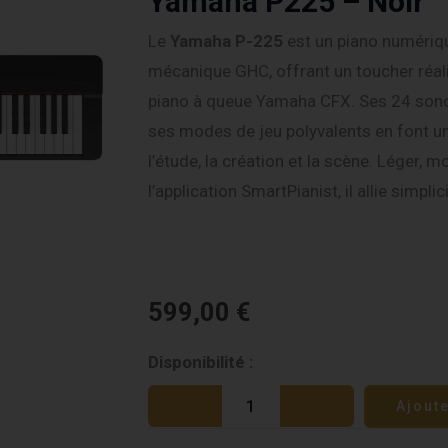
Yamaha P225 – Noir
Le
Yamaha P-225
est un piano numériq
mécanique GHC, offrant un toucher réali
piano à queue Yamaha CFX. Ses 24 sonor
ses modes de jeu polyvalents en font un
l’étude, la création et la scène. Léger,
l’application SmartPianist, il allie simplic
599,00
€
quantité
Disponibilité :
de
Ajout
Yamaha