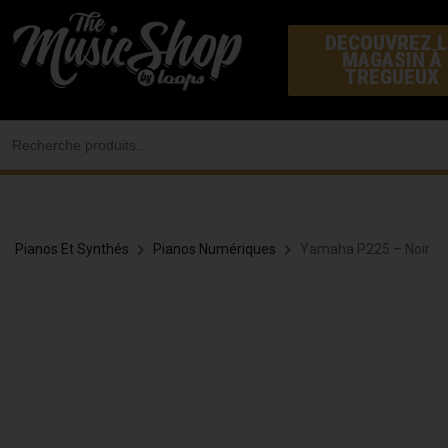
Aller
DECOUVREZ L
au
MAGASIN À
contenu
TREGUEUX
Search
for:
Pianos Et Synthés
Pianos Numériques
Yamaha P225 – Noir