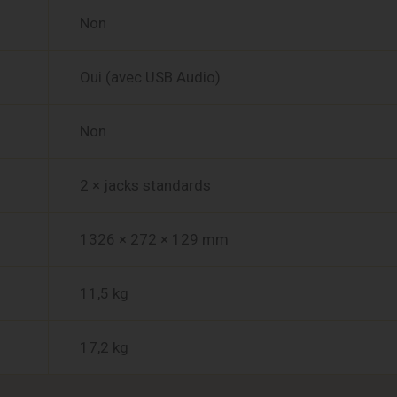
Non
Oui (avec USB Audio)
Non
2 × jacks standards
1326 × 272 × 129 mm
11,5 kg
17,2 kg