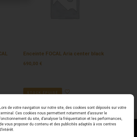
OCAL
Enceinte FOCAL Aria center black
690,00
€
STOCK ÉPUISÉ
Lors de votre navigation sur notre site, des cookies sont déposés sur votre
terminal. Ces cookies nous permettent notamment d’assurer le
fonctionnement du site, d’analyser la fréquentation et les performances,
de vous proposer du contenu et des publicités adaptés à vos centres
ct
Horaires
d’intérêt.