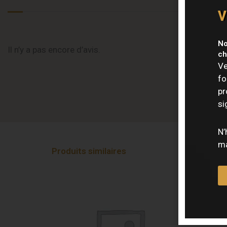
v
No
Il n’y a pas encore d’avis.
ch
Ve
fo
pr
si
N’
ma
Produits similaires