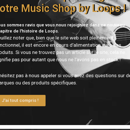
otre Music Shop by Loops !
us sommes ravis que vous nous rejoigniez dans ce nouveau
Vous devez être
connecté
pour publier un avis.
apitre de l'histoire de Loops.
uillez noter que, bien que le site web soit pleinement
nctionnel, il est encore en cours d’alimentation avec des
oduits. Si vous ne trouvez pas un article sur le site, cela ne
gnifie pas pour autant que nous ne l’avons pas en stock !
hésitez pas à nous appeler si vous avez des questions sur d
rques ou des produits spécifiques.
J'ai tout compris !