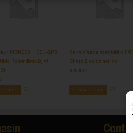
leur PIONEER – DDJ-XP2 –
Paire d’enceintes biblio F
ible Rekordbox Dj et
Chora 2 voies noires
 Dj
375,00
€
€
 ÉPUISÉ
STOCK ÉPUISÉ
asin
Conta