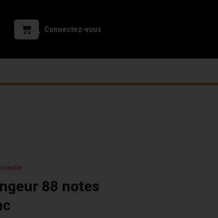
Connectez-vous
mmander.
ngeur 88 notes
nc