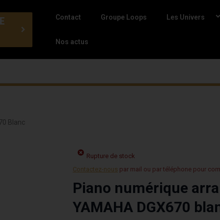
Contact
Groupe Loops
Les Univers
E
Nos actus
70 Blanc
Rupture de stock
Contactez-nous
par mail ou par téléphone pour co
Piano numérique arra
YAMAHA DGX670 bla