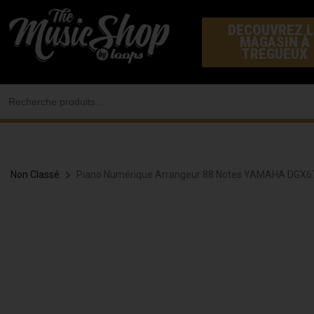
Aller
DECOUVREZ L
au
MAGASIN À
contenu
TREGUEUX
Search
for:
Non Classé
Piano Numérique Arrangeur 88 Notes YAMAHA DGX6