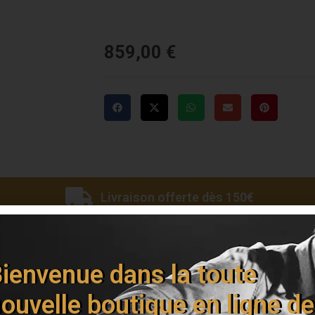
859,00
€
Livraison offerte dès 150€
ienvenue dans la toute
ouvelle boutique en ligne de