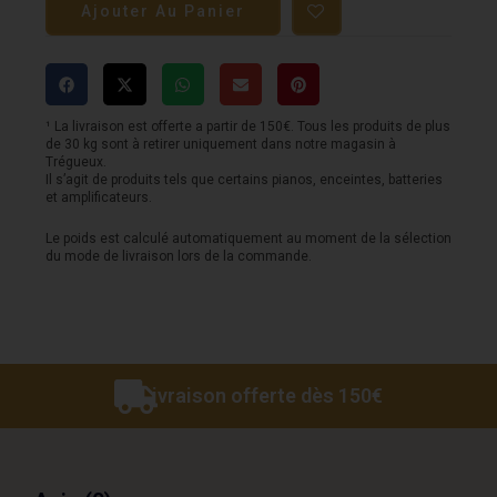
Ajouter Au Panier
Pédalier
LINE6
-
Multieffets
¹ La livraison est offerte a partir de 150€. Tous les produits de plus
de 30 kg sont à retirer uniquement dans notre magasin à
Pod
Trégueux.
Il s’agit de produits tels que certains pianos, enceintes, batteries
Go
et amplificateurs.
Le poids est calculé automatiquement au moment de la sélection
du mode de livraison lors de la commande.
Livraison offerte dès 150€