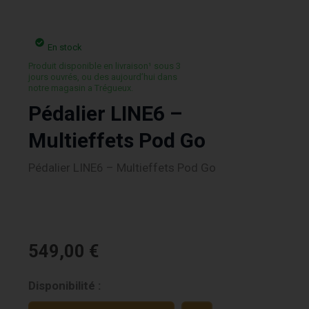
En stock
Produit disponible en livraison¹ sous 3
jours ouvrés, ou des aujourd’hui dans
notre magasin a Trégueux.
Pédalier LINE6 –
Multieffets Pod Go
Pédalier LINE6 – Multieffets Pod Go
549,00
€
quantité
Disponibilité :
de