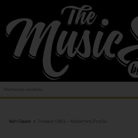
Aller
au
contenu
Search
for:
Non Classé
Pédalier LINE6 – Multieffets Pod Go