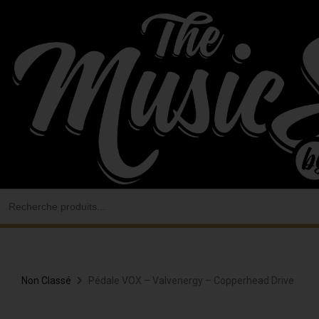
Aller
au
contenu
Search
for:
Non Classé
Pédale VOX – Valvenergy – Copperhead Drive