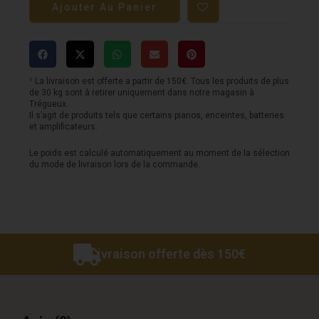
Ajouter Au Panier
Pédale
VOX
-
Valvenergy
¹ La livraison est offerte a partir de 150€. Tous les produits de plus
de 30 kg sont à retirer uniquement dans notre magasin à
-
Trégueux.
Il s’agit de produits tels que certains pianos, enceintes, batteries
Copperhead
et amplificateurs.
Drive
Le poids est calculé automatiquement au moment de la sélection
du mode de livraison lors de la commande.
Livraison offerte dès 150€