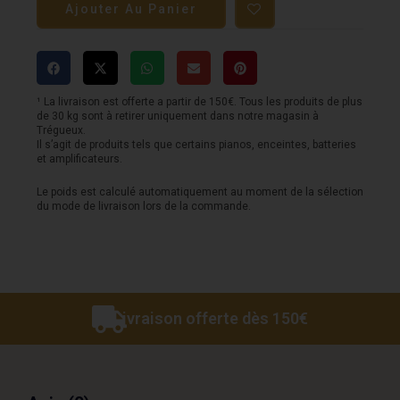
Ajouter Au Panier
Pédale
TONE
CITY
-
¹ La livraison est offerte a partir de 150€. Tous les produits de plus
de 30 kg sont à retirer uniquement dans notre magasin à
Tape
Trégueux.
Il s’agit de produits tels que certains pianos, enceintes, batteries
Machine
et amplificateurs.
-
Le poids est calculé automatiquement au moment de la sélection
du mode de livraison lors de la commande.
Delay
Livraison offerte dès 150€