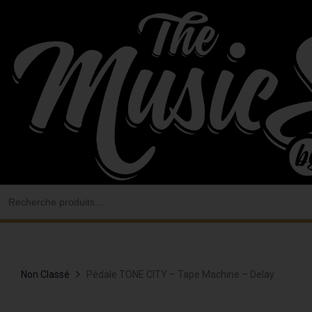
Aller
au
contenu
Search
for:
Non Classé
Pédale TONE CITY – Tape Machine – Delay