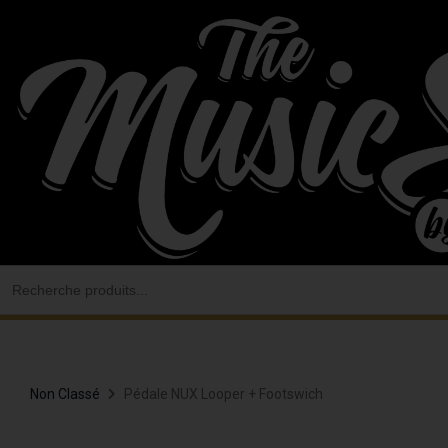
Aller
au
contenu
Search
for:
Non Classé
Pédale NUX Looper + Footswich