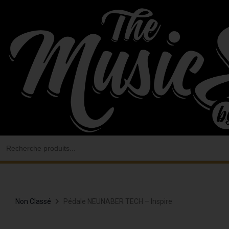
Aller
au
contenu
Search
for:
Non Classé
Pédale NEUNABER TECH – Inspire