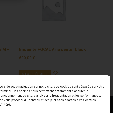
e M –
Enceinte FOCAL Aria center black
690,00
€
STOCK ÉPUISÉ
Lors de votre navigation sur notre site, des cookies sont déposés sur votre
terminal. Ces cookies nous permettent notamment d’assurer le
fonctionnement du site, d’analyser la fréquentation et les performances,
de vous proposer du contenu et des publicités adaptés à vos centres
ct
Horaires
d’intérêt.