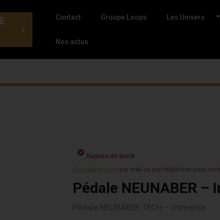
Contact
Groupe Loops
Les Univers
E
Nos actus
Rupture de stock
Contactez-nous
par mail ou par téléphone pour co
Pédale NEUNABER – 
Pédale NEUNABER TECH – Immerse