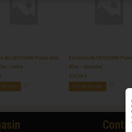
te BLUESOUND Pulse mini
Enceinte BLUESOUND Puls
0w – noire
80w – blanche
€
479,00
€
 ÉPUISÉ
STOCK ÉPUISÉ
asin
Conta