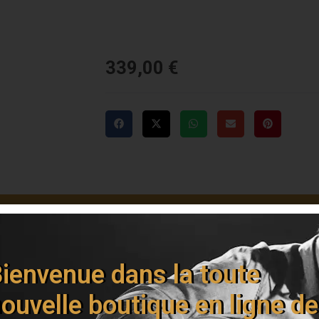
339,00
€
Livraison offerte dès 150€
ienvenue dans la toute
ouvelle boutique en ligne de