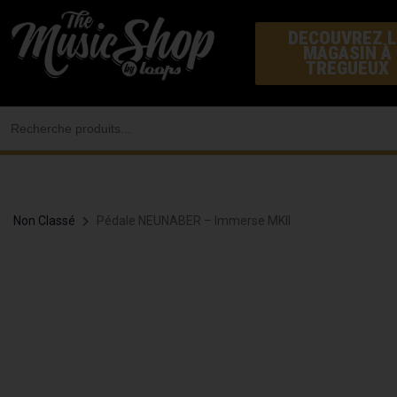
Aller
DECOUVREZ L
au
MAGASIN À
contenu
TREGUEUX
Search
for:
Non Classé
Pédale NEUNABER – Immerse MKII