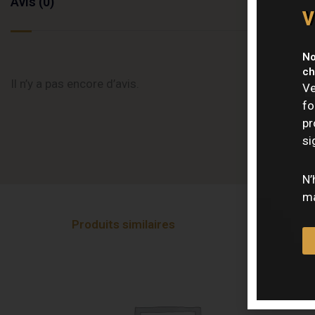
Avis (0)
v
No
ch
Il n’y a pas encore d’avis.
Ve
fo
pr
si
N’
ma
Produits similaires