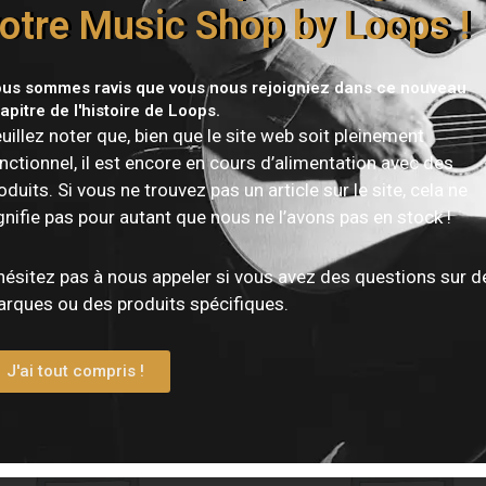
otre Music Shop by Loops !
us sommes ravis que vous nous rejoigniez dans ce nouveau
apitre de l'histoire de Loops.
Vous devez être
connecté
pour publier un avis.
uillez noter que, bien que le site web soit pleinement
nctionnel, il est encore en cours d’alimentation avec des
oduits. Si vous ne trouvez pas un article sur le site, cela ne
gnifie pas pour autant que nous ne l’avons pas en stock !
hésitez pas à nous appeler si vous avez des questions sur d
rques ou des produits spécifiques.
J'ai tout compris !