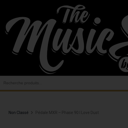
Aller
au
contenu
Search
for:
Non Classé
Pédale MXR – Phase 90 I Love Dust