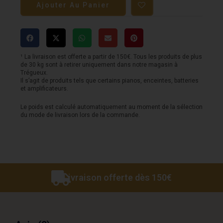
Ajouter Au Panier
Pédale
MXR
-
Phase
¹ La livraison est offerte a partir de 150€. Tous les produits de plus
de 30 kg sont à retirer uniquement dans notre magasin à
90
Trégueux.
Il s’agit de produits tels que certains pianos, enceintes, batteries
I
et amplificateurs.
love
Le poids est calculé automatiquement au moment de la sélection
du mode de livraison lors de la commande.
dust
Livraison offerte dès 150€