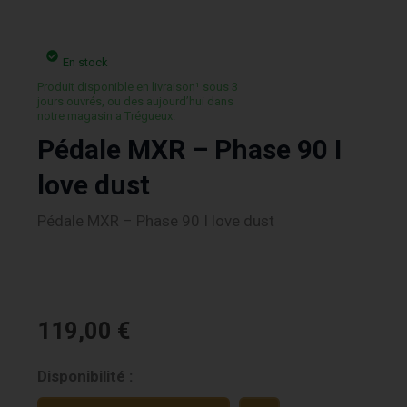
En stock
Produit disponible en livraison¹ sous 3
jours ouvrés, ou des aujourd’hui dans
notre magasin a Trégueux.
Pédale MXR – Phase 90 I
love dust
Pédale MXR – Phase 90 I love dust
119,00
€
quantité
Disponibilité :
de