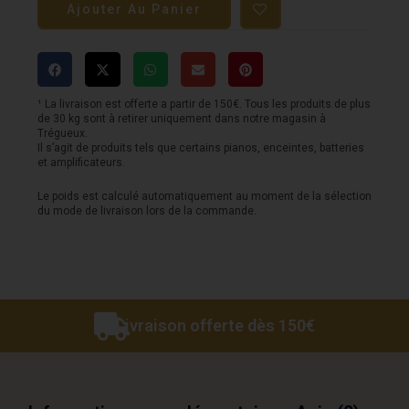
Ajouter Au Panier
Pédale
MXR
-
Fullbore
¹ La livraison est offerte a partir de 150€. Tous les produits de plus
de 30 kg sont à retirer uniquement dans notre magasin à
Métal
Trégueux.
Il s’agit de produits tels que certains pianos, enceintes, batteries
et amplificateurs.
Le poids est calculé automatiquement au moment de la sélection
du mode de livraison lors de la commande.
Livraison offerte dès 150€