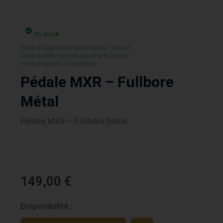
En stock
Produit disponible en livraison¹ sous 3
jours ouvrés, ou des aujourd’hui dans
notre magasin a Trégueux.
Pédale MXR – Fullbore
Métal
Pédale MXR – Fullbore Métal
149,00
€
quantité
Disponibilité :
de