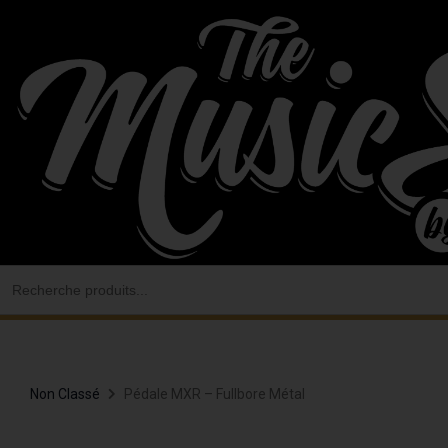
Aller
au
contenu
Search
for:
Non Classé
Pédale MXR – Fullbore Métal