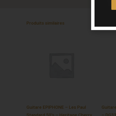
Produits similaires
Guitare EPIPHONE – Les Paul
Guitar
Standard 50’s – Heritage Cherry
– DG33