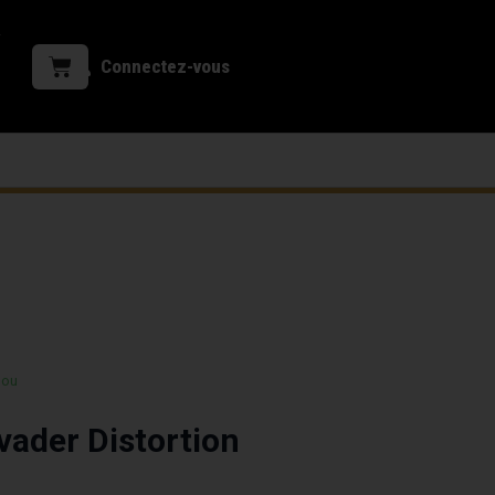
Connectez-vous
 ou
ader Distortion