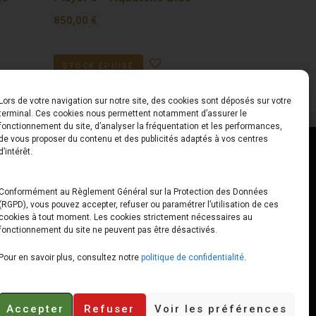
850,00
€
STOCK ÉPUISÉ
Lors de votre navigation sur notre site, des cookies sont déposés sur votre
terminal. Ces cookies nous permettent notamment d’assurer le
fonctionnement du site, d’analyser la fréquentation et les performances,
de vous proposer du contenu et des publicités adaptés à vos centres
ct
Horaires
d’intérêt.
udiard
Du Lundi au Vendredi
Conformément au Règlement Général sur la Protection des Données
(RGPD), vous pouvez accepter, refuser ou paramétrer l’utilisation de ces
x
10h00 – 12h30 // 14h00 –
cookies à tout moment. Les cookies strictement nécessaires au
19h00
fonctionnement du site ne peuvent pas être désactivés.
e-loops.fr
Le Samedi
Pour en savoir plus, consultez notre
politique de confidentialité
.
10h00 – 12h30 // 14h00 –
18h00
Accepter
Refuser
Voir les préférences