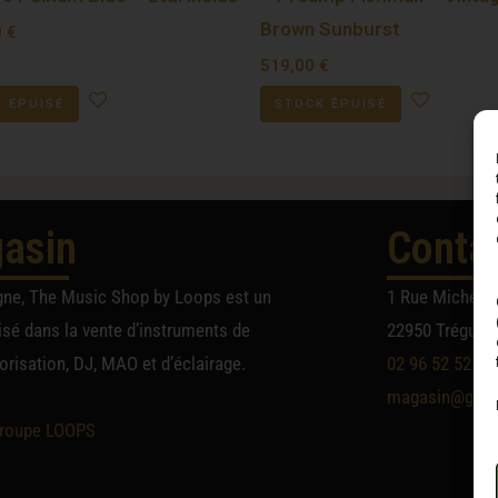
Brown Sunburst
0
€
519,00
€
 ÉPUISÉ
STOCK ÉPUISÉ
asin
Conta
gne, The Music Shop by Loops est un
1 Rue Michel A
sé dans la vente d’instruments de
22950 Trégueu
risation, DJ, MAO et d’éclairage.
02 96 52 52 52
magasin@group
roupe LOOPS