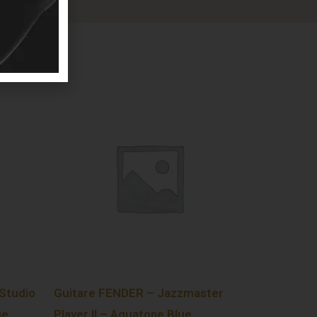
Studio
Guitare FENDER – Jazzmaster
ge
Player II – Aquatone Blue