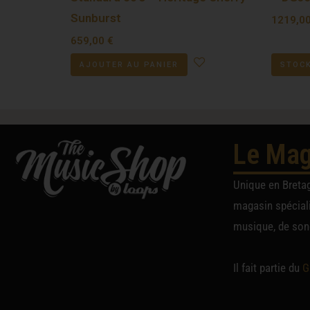
Sunburst
1219,0
659,00
€
AJOUTER AU PANIER
STOCK
Le Mag
Unique en Breta
magasin spéciali
musique, de sono
Il fait partie du
G