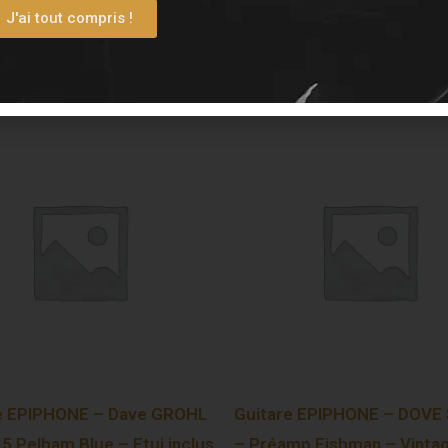
J'ai tout compris !
e EPIPHONE – Dave GROHL
Guitare EPIPHONE – DOVE 
5 Pelham Blue – Etui inclus
– Préamp Fishman – Vinta