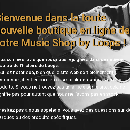
ienvenue dans la toute
Livraison offerte dès 150€
ouvelle boutique en ligne de
otre Music Shop by Loops !
us sommes ravis que vous nous rejoigniez dans ce nouveau
apitre de l'histoire de Loops.
uillez noter que, bien que le site web soit pleinement
nctionnel, il est encore en cours d’alimentation avec des
oduits. Si vous ne trouvez pas un article sur le site, cela ne
gnifie pas pour autant que nous ne l’avons pas en stock !
Vous devez être
connecté
pour publier un avis.
hésitez pas à nous appeler si vous avez des questions sur d
rques ou des produits spécifiques.