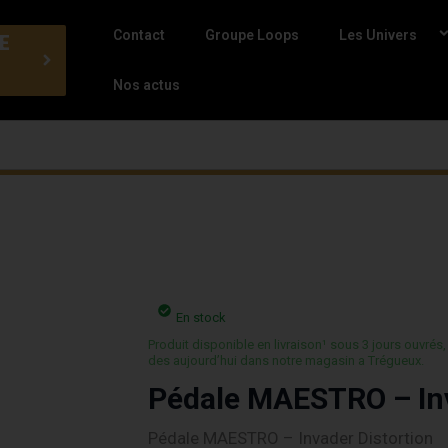
Contact
Groupe Loops
Les Univers
E
Nos actus
En stock
Produit disponible en livraison¹ sous 3 jours ouvrés,
des aujourd’hui dans notre magasin a Trégueux.
Pédale MAESTRO – Inv
Pédale MAESTRO – Invader Distortion