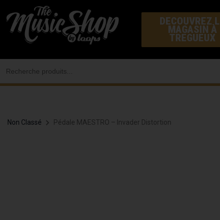
Aller
DECOUVREZ L
au
MAGASIN À
contenu
TREGUEUX
Search
for:
Non Classé
Pédale MAESTRO – Invader Distortion