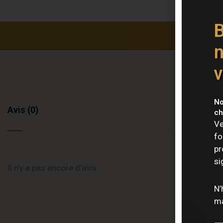
B
n
v
No
Avis (0)
ch
Ve
fo
pr
si
Il n’y a pas encore d’avis.
N’
ma