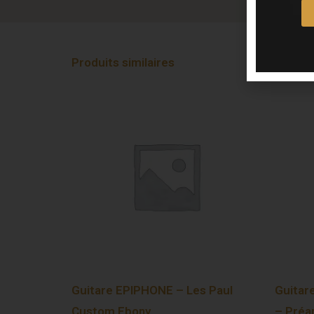
Produits similaires
Guitare EPIPHONE – Les Paul
Guitar
Custom Ebony
– Préa