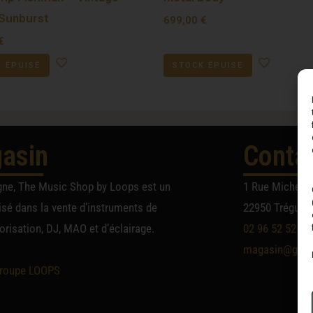
Sunburst
699,00
€
€
 ÉPUISÉ
STOCK ÉPUISÉ
asin
Conta
gne, The Music Shop by Loops est un
1 Rue Michel A
sé dans la vente d’instruments de
22950 Trégueu
risation, DJ, MAO et d’éclairage.
02 96 52 52 52
magasin@group
roupe LOOPS