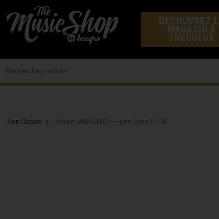
Aller
DECOUVREZ L
au
MAGASIN À
contenu
TREGUEUX
Search
for:
Non Classé
Pédale MAESTRO – Fuzz Tone FZ-M