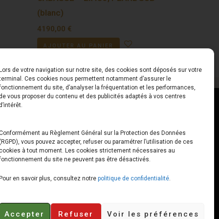
(blanc)
4190,00
€
AJOUTER AU PANIER
Lors de votre navigation sur notre site, des cookies sont déposés sur votre
terminal. Ces cookies nous permettent notamment d’assurer le
fonctionnement du site, d’analyser la fréquentation et les performances,
de vous proposer du contenu et des publicités adaptés à vos centres
ct
Horaires
d’intérêt.
udiard
Du Lundi au Vendredi
Conformément au Règlement Général sur la Protection des Données
(RGPD), vous pouvez accepter, refuser ou paramétrer l’utilisation de ces
x
10h00 – 12h30 // 14h00 –
cookies à tout moment. Les cookies strictement nécessaires au
19h00
fonctionnement du site ne peuvent pas être désactivés.
e-loops.fr
Le Samedi
Pour en savoir plus, consultez notre
politique de confidentialité
.
10h00 – 12h30 // 14h00 –
18h00
Accepter
Refuser
Voir les préférences