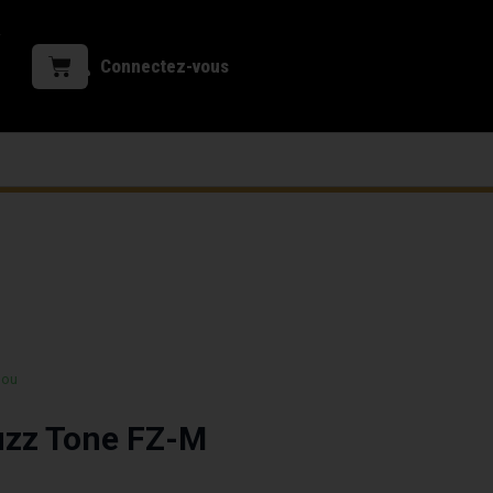
Connectez-vous
 ou
zz Tone FZ-M