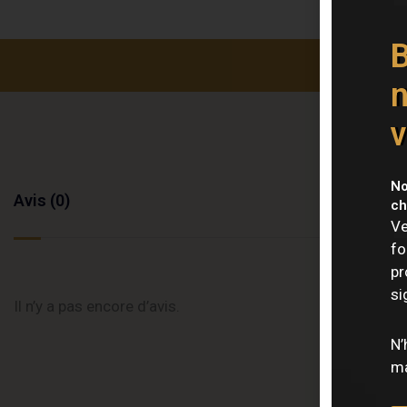
B
n
v
No
Avis (0)
ch
Ve
fo
pr
si
Il n’y a pas encore d’avis.
N’
ma