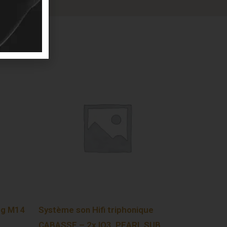
og M14
Système son Hifi triphonique
CABASSE – 2x IO3, PEARL SUB