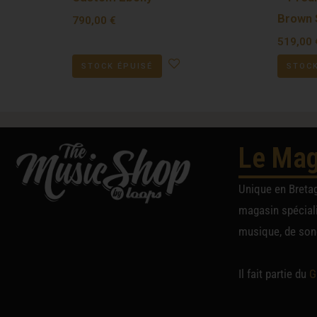
Brown 
790,00
€
519,00
STOCK ÉPUISÉ
STOCK
Le Mag
Unique en Breta
magasin spéciali
musique, de sono
Il fait partie du
G