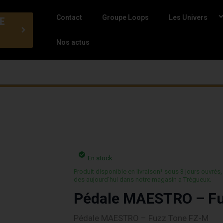
Contact
Groupe Loops
Les Univers
E
Nos actus
En stock
Produit disponible en livraison¹ sous 3 jours ouvrés,
des aujourd’hui dans notre magasin a Trégueux.
Pédale MAESTRO – Fu
Pédale MAESTRO – Fuzz Tone FZ-M