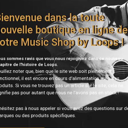
ienvenue dans la toute
Livraison offerte dès 150€
ouvelle boutique en ligne de
otre Music Shop by Loops !
us sommes ravis que vous nous rejoigniez dans ce nouveau
apitre de l'histoire de Loops.
uillez noter que, bien que le site web soit pleinement
nctionnel, il est encore en cours d’alimentation avec des
oduits. Si vous ne trouvez pas un article sur le site, cela ne
gnifie pas pour autant que nous ne l’avons pas en stock !
Vous devez être
connecté
pour publier un avis.
hésitez pas à nous appeler si vous avez des questions sur d
rques ou des produits spécifiques.