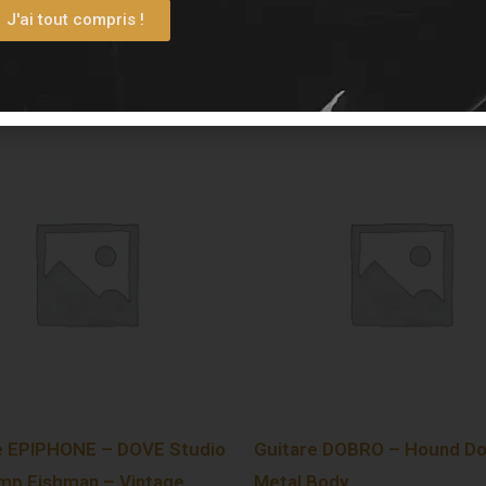
J'ai tout compris !
e EPIPHONE – DOVE Studio
Guitare DOBRO – Hound D
mp Fishman – Vintage
Metal Body